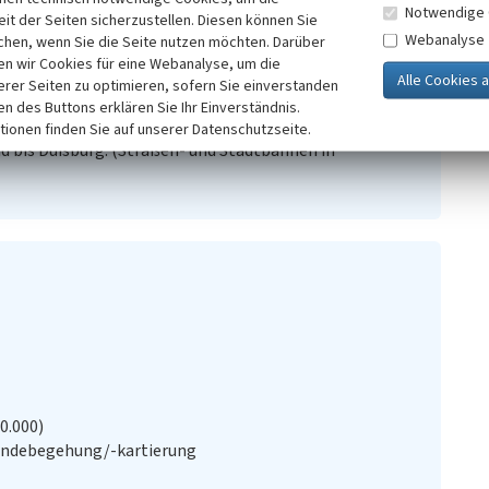
Notwendige 
it der Seiten sicherzustellen. Diesen können Sie
Webanalyse
chen, wenn Sie die Seite nutzen möchten. Darüber
n wir Cookies für eine Webanalyse, um die
erer Seiten zu optimieren, sofern Sie einverstanden
e in Essen auf Draht - Die Straßenbahn. S. 103-105,
ken des Buttons erklären Sie Ihr Einverständnis.
tionen finden Sie auf unserer Datenschutzseite.
 bis Duisburg. (Straßen- und Stadtbahnen in
20.000)
ändebegehung/-kartierung