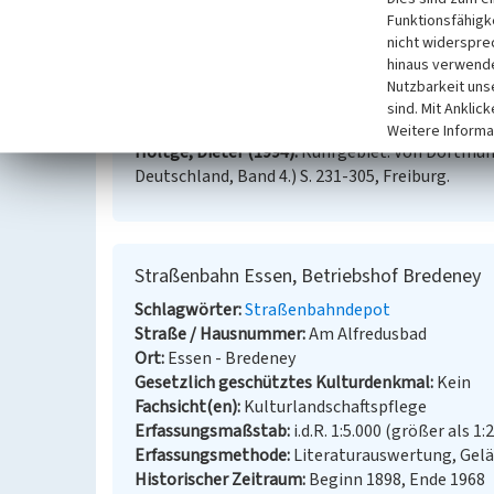
(Claus Weber, LVR-Redaktion KuLaDig, 2010)
Funktionsfähigke
nicht widerspre
hinaus verwende
Literatur
Nutzbarkeit uns
Essener Verkehrs-AG (Hrsg.) (1996)
Hundert Jahr
sind. Mit Anklic
Essen.
Weitere Informa
Höltge, Dieter (1994)
Ruhrgebiet. Von Dortmund
Deutschland, Band 4.) S. 231-305, Freiburg.
Straßenbahn Essen, Betriebshof Bredeney
Schlagwörter
Straßenbahndepot
Straße / Hausnummer
Am Alfredusbad
Ort
Essen - Bredeney
Gesetzlich geschütztes Kulturdenkmal
Kein
Fachsicht(en)
Kulturlandschaftspflege
Erfassungsmaßstab
i.d.R. 1:5.000 (größer als 1:
Erfassungsmethode
Literaturauswertung, Gel
Historischer Zeitraum
Beginn 1898, Ende 1968