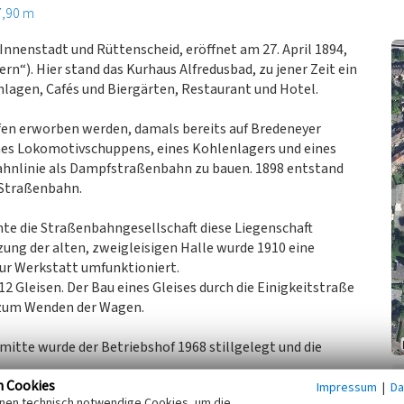
7,90 m
nnenstadt und Rüttenscheid, eröffnet am 27. April 1894,
n“). Hier stand das Kurhaus Alfredusbad, zu jener Zeit ein
lagen, Cafés und Biergärten, Restaurant und Hotel.
ifen erworben werden, damals bereits auf Bredeneyer
ines Lokomotivschuppens, eines Kohlenlagers und eines
Bahnlinie als Dampfstraßenbahn zu bauen. 1898 entstand
 Straßenbahn.
te die Straßenbahngesellschaft diese Liegenschaft
ung der alten, zweigleisigen Halle wurde 1910 eine
zur Werkstatt umfunktioniert.
2 Gleisen. Der Bau eines Gleises durch die Einigkeitstraße
e zum Wenden der Wagen.
itte wurde der Betriebshof 1968 stillgelegt und die
n Cookies
Impressum
|
Da
inen technisch notwendige Cookies, um die