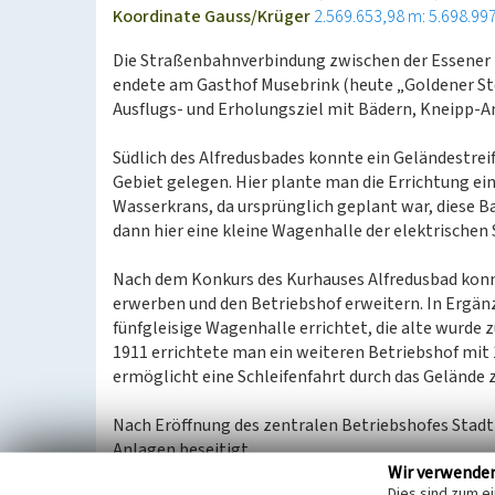
Koordinate Gauss/Krüger
2.569.653,98 m: 5.698.99
Die Straßenbahnverbindung zwischen der Essener I
endete am Gasthof Musebrink (heute „Goldener Ster
Ausflugs- und Erholungsziel mit Bädern, Kneipp-An
Südlich des Alfredusbades konnte ein Geländestre
Gebiet gelegen. Hier plante man die Errichtung e
Wasserkrans, da ursprünglich geplant war, diese 
dann hier eine kleine Wagenhalle der elektrischen
Nach dem Konkurs des Kurhauses Alfredusbad konn
erwerben und den Betriebshof erweitern. In Ergänz
fünfgleisige Wagenhalle errichtet, die alte wurde 
1911 errichtete man ein weiteren Betriebshof mit 1
ermöglicht eine Schleifenfahrt durch das Geländ
Nach Eröffnung des zentralen Betriebshofes Stadtm
Anlagen beseitigt.
Wir verwende
Dies sind zum e