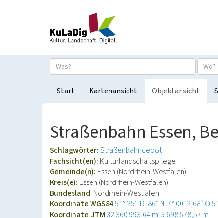
Start
Kartenansicht
Objektansicht
S
Straßenbahn Essen, Be
Schlagwörter:
Straßenbahndepot
Fachsicht(en):
Kulturlandschaftspflege
Gemeinde(n):
Essen (Nordrhein-Westfalen)
Kreis(e):
Essen (Nordrhein-Westfalen)
Bundesland:
Nordrhein-Westfalen
Koordinate WGS84
51° 25′ 16,86″ N: 7° 00′ 2,68″ O
5
Koordinate UTM
32.360.993,64 m: 5.698.578,57 m