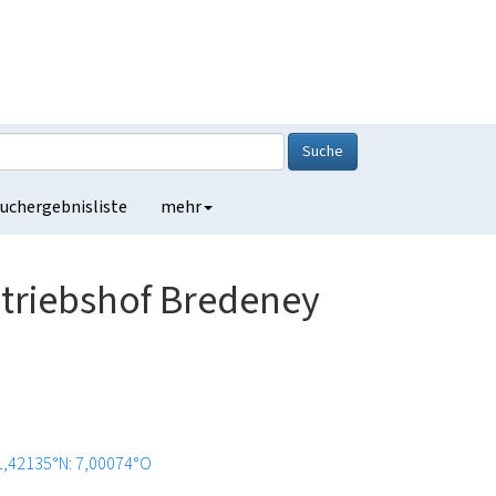
Suche
uchergebnisliste
mehr
triebshof Bredeney
1,42135°N: 7,00074°O