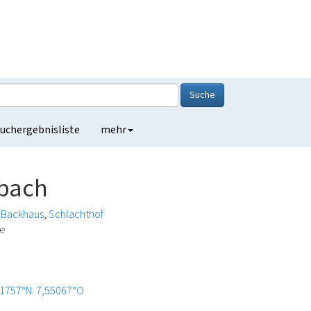
Suche
uchergebnisliste
mehr
bach
Backhaus
Schlachthof
de
,1757°N: 7,55067°O