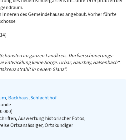
ichtung des neuen Kindergartens im Jahre 1975 probten der
Jugendraum.
m Inneren des Gemeindehauses angebaut. Vorher führte
schosse.
14)
e Schönsten im ganzen Landkreis. Dorfverschönerungs-
ive Entwicklung keine Sorge. Urbar, Hausbay, Halsenbach“
.
tskreuz strahlt in neuem Glanz“
.
rum
Backhaus
Schlachthof
kunde
20.000)
chriften, Auswertung historischer Fotos,
ise Ortsansässiger, Ortskundiger