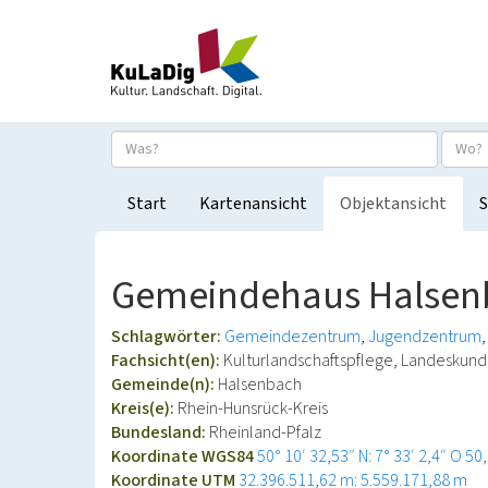
Start
Kartenansicht
Objektansicht
S
Gemeindehaus Halsen
Schlagwörter:
Gemeindezentrum
Jugendzentrum
Fachsicht(en):
Kulturlandschaftspflege, Landeskun
Gemeinde(n):
Halsenbach
Kreis(e):
Rhein-Hunsrück-Kreis
Bundesland:
Rheinland-Pfalz
Koordinate WGS84
50° 10′ 32,53″ N: 7° 33′ 2,4″ O
50
Koordinate UTM
32.396.511,62 m: 5.559.171,88 m