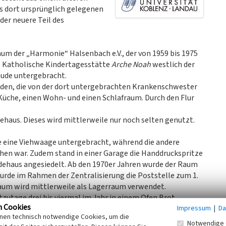
s dort ursprünglich gelegenen
er neuere Teil des
um der „Harmonie“ Halsenbach e.V., der von 1959 bis 1975
ie Katholische Kindertagesstätte
Arche Noah
westlich der
äude untergebracht.
nden, die von der dort untergebrachten Krankenschwester
 Küche, einen Wohn- und einen Schlafraum. Durch den Flur
haus. Dieses wird mittlerweile nur noch selten genutzt.
de eine Viehwaage untergebracht, während die andere
hen war. Zudem stand in einer Garage die Handdruckspritze
dehaus angesiedelt. Ab den 1970er Jahren wurde der Raum
wurde im Rahmen der Zentralisierung die Poststelle zum 1.
aum wird mittlerweile als Lagerraum verwendet.
tzutage drei bis viermal im Jahr in einem Ofen Brot
n Cookies
Impressum
|
Da
das Brot selbst her, um es schließlich in zwei Öfen zu
inen technisch notwendige Cookies, um die
wurden Lose gezogen. Derjenige, der als erstes sein Brot
Notwendige 