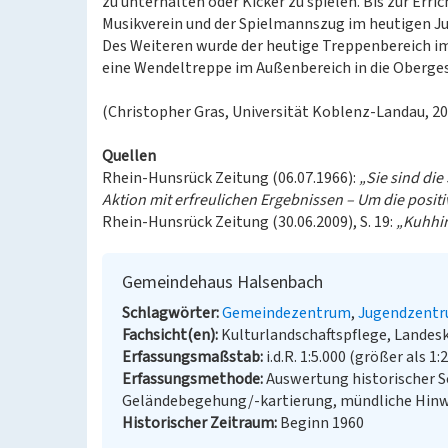
zu unterhalten oder Kicker zu spielen. Bis zur Err
Musikverein und der Spielmannszug im heutigen 
Des Weiteren wurde der heutige Treppenbereich i
eine Wendeltreppe im Außenbereich in die Oberge
(Christopher Gras, Universität Koblenz-Landau, 20
Quellen
Rhein-Hunsrück Zeitung (06.07.1966):
„Sie sind di
Aktion mit erfreulichen Ergebnissen – Um die posit
Rhein-Hunsrück Zeitung (30.06.2009), S. 19:
„Kuhhir
Gemeindehaus Halsenbach
Schlagwörter
Gemeindezentrum
Jugendzent
Fachsicht(en)
Kulturlandschaftspflege, Landes
Erfassungsmaßstab
i.d.R. 1:5.000 (größer als 1:
Erfassungsmethode
Auswertung historischer S
Geländebegehung/-kartierung, mündliche Hinwe
Historischer Zeitraum
Beginn 1960