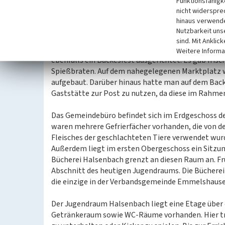
Funktionsfähigke
backen konnte, musste für das Anheizen des Ofens 
nicht widerspre
Ofen benutzten. Ein zweiter Ofen ist im Backes i
hinaus verwende
dient inzwischen als Abstellraum.
Nutzbarkeit uns
sind. Mit Anklic
2009 wurde nach elfjähriger Pause wieder ein Back
Weitere Informa
ebenfalls ein Backesfest ausgerichtet. Es gab fri
Spießbraten. Auf dem nahegelegenen Marktplatz wa
aufgebaut. Darüber hinaus hatte man auf dem Backe
Gaststätte zur Post zu nutzen, da diese im Rahme
Das Gemeindebüro befindet sich im Erdgeschoss des
waren mehrere Gefrierfächer vorhanden, die von d
Fleisches der geschlachteten Tiere verwendet wur
Außerdem liegt im ersten Obergeschoss ein Sitzun
Bücherei Halsenbach grenzt an diesen Raum an. Fr
Abschnitt des heutigen Jugendraums. Die Bücherei
die einzige in der Verbandsgemeinde Emmelshause
Der Jugendraum Halsenbach liegt eine Etage über
Getränkeraum sowie WC-Räume vorhanden. Hier tref