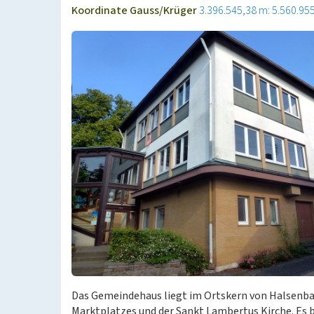
Koordinate Gauss/Krüger
3.396.545,38 m: 5.560.95
Das Gemeindehaus liegt im Ortskern von Halsenba
Marktplatzes und der Sankt Lambertus Kirche. Es 