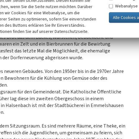
it der Seiten sicherzustellen. Diesen können Sie
mehr Holz verwenden als diejenigen, die erst danach den
Webanalyse
chen, wenn Sie die Seite nutzen möchten. Darüber
nzwischen nicht mehr vorhanden. Dieser ehemalige Bereich
n wir Cookies für eine Webanalyse, um die
erer Seiten zu optimieren, sofern Sie einverstanden
ken des Buttons erklären Sie Ihr Einverständnis.
esfest auf dem Marktplatz veranstaltet. 2014 wurde
tionen finden Sie auf unserer Datenschutzseite.
sches Brot aus dem Backes, Würstchen, Debbekoche und
ren ein Zelt und ein Bierbrunnen für die Bewirtung
sfest das letzte Mal die Möglichkeit, die ehemalige
n der Dorferneuerung abgerissen wurde.
 neueren Gebäudes. Von den 1950er bis in die 1970er Jahre
en Bewohnern für die Kühlung von Gemüse oder des
den.
gsraum für den Gemeinderat. Die Katholische Öffentliche
üher lag diese im zweiten Obergeschoss in einem
 in Halsenbach ist mit der Stadtbücherei in Emmelshausen
n.
 dem Sitzungsraum. Es sind mehrere Räume, eine Theke, ein
fen sich die Jugendlichen, um gemeinsam zu feiern, sich