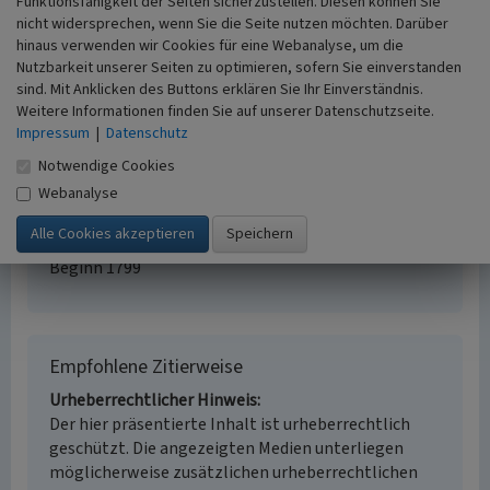
Funktionsfähigkeit der Seiten sicherzustellen. Diesen können Sie
Grundermühle 1
nicht widersprechen, wenn Sie die Seite nutzen möchten. Darüber
Ort
hinaus verwenden wir Cookies für eine Webanalyse, um die
51381 Leverkusen - Bergisch Neukirchen
Nutzbarkeit unserer Seiten zu optimieren, sofern Sie einverstanden
Fachsicht(en)
sind. Mit Anklicken des Buttons erklären Sie Ihr Einverständnis.
Kulturlandschaftspflege
Weitere Informationen finden Sie auf unserer Datenschutzseite.
Erfassungsmaßstab
Impressum
|
Datenschutz
i.d.R. 1:5.000 (größer als 1:20.000)
Notwendige Cookies
Erfassungsmethode
Webanalyse
Geländebegehung/-kartierung,
Literaturauswertung
Historischer Zeitraum
Beginn 1799
Empfohlene Zitierweise
Urheberrechtlicher Hinweis
Der hier präsentierte Inhalt ist urheberrechtlich
geschützt. Die angezeigten Medien unterliegen
möglicherweise zusätzlichen urheberrechtlichen