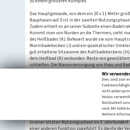
zu einem größeren Komplex.
Das Hauptgebäude, von dem ein 20 x 11 Meter groß
Bauphasen auf. Erst in der zweiten Nutzungsphase
Zudem erhielt es an seiner Südseite einen Badetrak
Kommt man von Norden an die Thermen, sieht man
des Heißbades (K). Befeuert wurde sie vom Hauptr
Warmbadebecken (J) und ein quadratischer Umkleid
gut erhaltene Sitzwanne des Kaltbadebeckens (H)
dem Heißbad (K) verbunden. Reste von gewölbtem
schließen. Die Wasserversorgung von Haus und Bad 
von oberhalb am Hang gelegenen Quellen bezog.
Wir verwende
In einem kleinen Raum (C) des Wohngebäudes befand
Dies sind zum e
umstürzte. Sein Inhalt, darunter Schüsseln, Teller,
Funktionsfähigke
Steinmörser und Eisenmeißel, konnte vollständig 
nicht widerspre
das den Oberkörper der Glücksgöttin Fortuna mit F
hinaus verwende
Nutzbarkeit uns
Die Keramik lässt sich in die Zeit zwischen 190 un
sind. Mit Anklic
für die Datierung dieser Nutzungsphase.
Weitere Informa
In einer letzten Nutzungsphase im 3. Jahrhundert
einer anderen Funktion zugeführt: Es diente der Ve