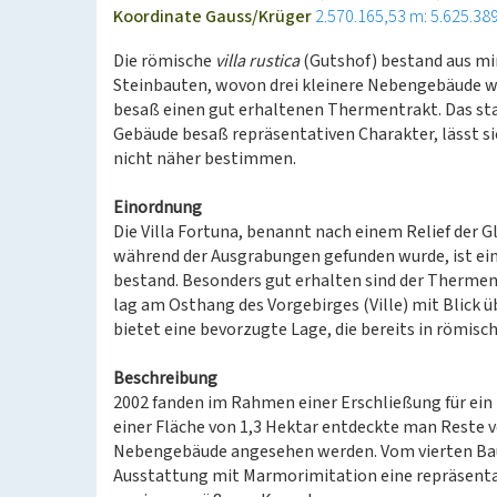
Koordinate Gauss/Krüger
2.570.165,53 m: 5.625.38
Die römische
villa rustica
(Gutshof) bestand aus mi
Steinbauten, wovon drei kleinere Nebengebäude 
besaß einen gut erhaltenen Thermentrakt. Das sta
Gebäude besaß repräsentativen Charakter, lässt si
nicht näher bestimmen.
Einordnung
Die Villa Fortuna, benannt nach einem Relief der G
während der Ausgrabungen gefunden wurde, ist ein
bestand. Besonders gut erhalten sind der Thermen
lag am Osthang des Vorgebirges (Ville) mit Blick 
bietet eine bevorzugte Lage, die bereits in römisc
Beschreibung
2002 fanden im Rahmen einer Erschließung für ein
einer Fläche von 1,3 Hektar entdeckte man Reste v
Nebengebäude angesehen werden. Vom vierten Bau i
Ausstattung mit Marmorimitation eine repräsentat