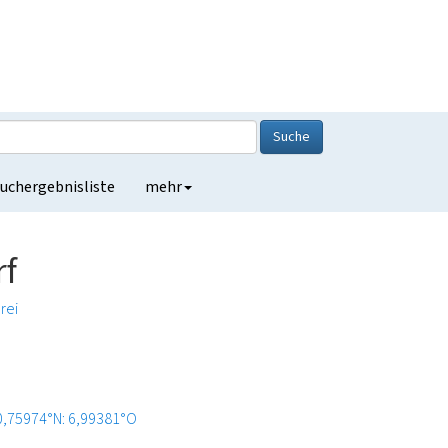
Suche
uchergebnisliste
mehr
rf
rei
0,75974°N: 6,99381°O