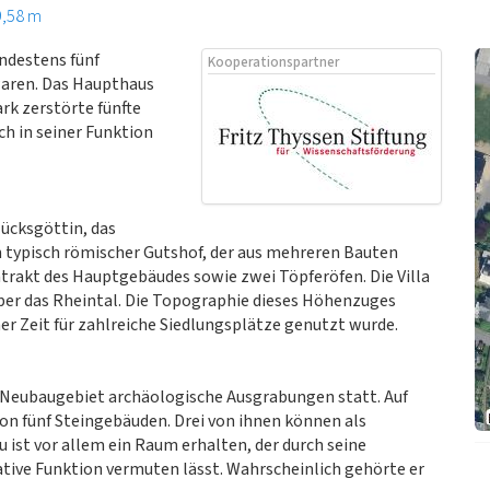
9,58 m
ndestens fünf
Kooperationspartner
waren. Das Haupthaus
rk zerstörte fünfte
ch in seiner Funktion
lücksgöttin, das
 typisch römischer Gutshof, der aus mehreren Bauten
trakt des Hauptgebäudes sowie zwei Töpferöfen. Die Villa
über das Rheintal. Die Topographie dieses Höhenzuges
her Zeit für zahlreiche Siedlungsplätze genutzt wurde.
 Neubaugebiet archäologische Ausgrabungen statt. Auf
on fünf Steingebäuden. Drei von ihnen können als
st vor allem ein Raum erhalten, der durch seine
ive Funktion vermuten lässt. Wahrscheinlich gehörte er