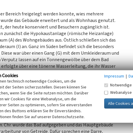
er Bereich freigelegt werden konnte, wies mehrere
 wurde das Gebäude erweitert und als Wohnhaus genutzt.
t, der heute konserviert und Besuchern zugänglich ist.
 zunächst die Hypokaustanlage (römische Heizanlage)
aum (A) des Wohngebäudes aus. Östlich schließen sich das
eraum (I) an. Ganz im Süden befindet sich die besonders
. Diese war über einen Gang (G) mit dem Umkleideraum und
 Verputz lassen auf ein Tonnengewölbe über dem Bad
erfolgte über eine tönerne Wasserleitung, die ihr Wasser
n Cookies
Impressum
|
Da
 sich ein Regal mit Geschirr, das bei einem Brand
inen technisch notwendige Cookies, um die
Notwendige 
 Becher, Schalen, eine Reibschale, Töpfe, Vorratsgefäße,
it der Seiten sicherzustellen. Diesen können Sie
geborgen werden. Ein 40 Zentimeter hohes Sandsteinrelief,
Webanalyse
chen, wenn Sie die Seite nutzen möchten. Darüber
üllhorn zeigt, wurde ebenfalls in dem Versturz gefunden.
n wir Cookies für eine Webanalyse, um die
erer Seiten zu optimieren, sofern Sie einverstanden
d 200 n. Chr. einordnen und bietet somit einen Anhaltspunkt
ken des Buttons erklären Sie Ihr Einverständnis.
tionen finden Sie auf unserer Datenschutzseite.
 n. Chr. wurde das Bad aufgegeben und das Hauptgebäude
rarbeitung von Getreide. Dafür sprechen eine Darre,