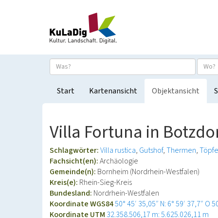
Start
Kartenansicht
Objektansicht
S
Villa Fortuna in Botzdo
Schlagwörter:
Villa rustica
Gutshof
Thermen
Töpfe
Fachsicht(en):
Archäologie
Gemeinde(n):
Bornheim (Nordrhein-Westfalen)
Kreis(e):
Rhein-Sieg-Kreis
Bundesland:
Nordrhein-Westfalen
Koordinate WGS84
50° 45′ 35,05″ N: 6° 59′ 37,7″ O
5
Koordinate UTM
32.358.506,17 m: 5.625.026,11 m