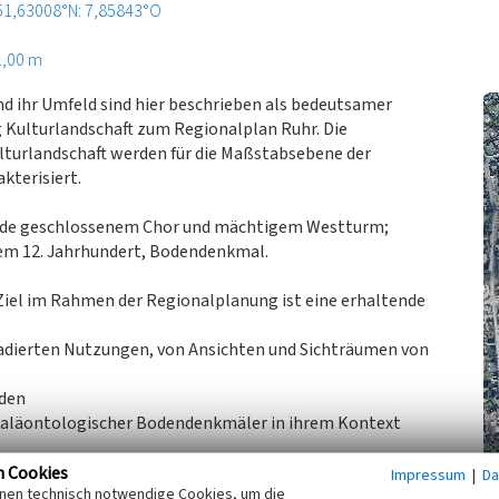
51,63008°N: 7,85843°O
1,00 m
nd ihr Umfeld sind hier beschrieben als bedeutsamer
g Kulturlandschaft zum Regionalplan Ruhr. Die
turlandschaft werden für die Maßstabsebene der
terisiert.
rade geschlossenem Chor und mächtigem Westturm;
dem 12. Jahrhundert, Bodendenkmal.
Ziel im Rahmen der Regionalplanung ist eine erhaltende
adierten Nutzungen, von Ansichten und Sichträumen von
öden
paläontologischer Bodendenkmäler in ihrem Kontext
n Cookies
Impressum
|
Da
inen technisch notwendige Cookies, um die
erband Westfalen-Lippe, Fachbeitrag Kulturlandschaft zum