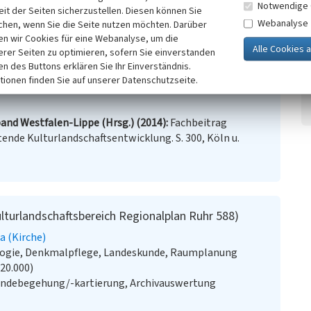
Notwendige 
it der Seiten sicherzustellen. Diesen können Sie
Webanalyse
chen, wenn Sie die Seite nutzen möchten. Darüber
n wir Cookies für eine Webanalyse, um die
erer Seiten zu optimieren, sofern Sie einverstanden
uhr
(Abgerufen: 04.04.2016)
ken des Buttons erklären Sie Ihr Einverständnis.
tionen finden Sie auf unserer Datenschutzseite.
and Westfalen-Lippe (Hrsg.) (2014)
Fachbeitrag
ende Kulturlandschaftsentwicklung. S. 300, Köln u.
ulturlandschaftsbereich Regionalplan Ruhr 588)
ka (Kirche)
ologie, Denkmalpflege, Landeskunde, Raumplanung
:20.000)
ändebegehung/-kartierung, Archivauswertung