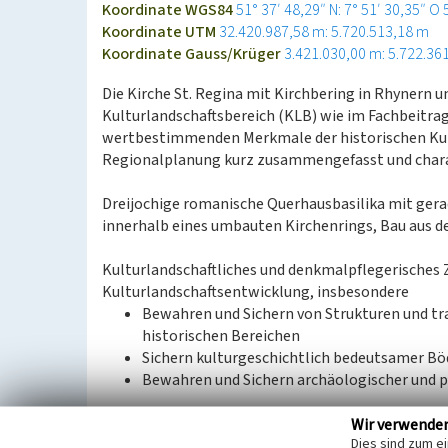
Koordinate WGS84
51° 37′ 48,29″ N: 7° 51′ 30,35″ O
Koordinate UTM
32.420.987,58 m: 5.720.513,18 m
Koordinate Gauss/Krüger
3.421.030,00 m: 5.722.36
Die Kirche St. Regina mit Kirchbering in Rhynern u
Kulturlandschaftsbereich (KLB) wie im Fachbeitra
wertbestimmenden Merkmale der historischen Kul
Regionalplanung kurz zusammengefasst und charak
Dreijochige romanische Querhausbasilika mit ge
innerhalb eines umbauten Kirchenrings, Bau aus 
Kulturlandschaftliches und denkmalpflegerisches 
Kulturlandschaftsentwicklung, insbesondere
Bewahren und Sichern von Strukturen und tr
historischen Bereichen
Sichern kulturgeschichtlich bedeutsamer B
Bewahren und Sichern archäologischer und 
Wir verwende
Dies sind zum e
Aus: Landschaftsverband Rheinland / Landschaftsv