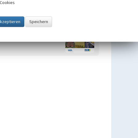
Cookies
Zugehörig zu
1
Kulturlandschaftsbereiche (KLBs)
im Geltungsbereich des
Regionalplans Ruhr in der
kreisfreien Stadt Hamm