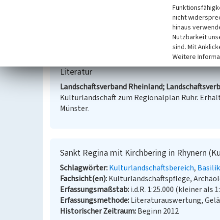
Funktionsfähigke
Regionalplan Ruhr, 2014
nicht widerspre
hinaus verwende
Internet
Nutzbarkeit uns
Fachbeitrag Kulturlandschaft zum Regionalplan R
sind. Mit Anklic
Weitere Informa
Literatur
Landschaftsverband Rheinland; Landschaftsverb
Kulturlandschaft zum Regionalplan Ruhr. Erhalt
Münster.
Sankt Regina mit Kirchbering in Rhynern (K
Schlagwörter
Kulturlandschaftsbereich
Basili
Fachsicht(en)
Kulturlandschaftspflege, Archä
Erfassungsmaßstab
i.d.R. 1:25.000 (kleiner als 1
Erfassungsmethode
Literaturauswertung, Gel
Historischer Zeitraum
Beginn 2012