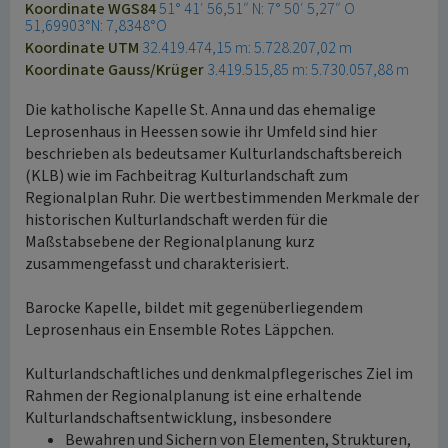
Koordinate WGS84
51° 41′ 56,51″ N: 7° 50′ 5,27″ O
51,69903°N: 7,8348°O
Koordinate UTM
32.419.474,15 m: 5.728.207,02 m
Koordinate Gauss/Krüger
3.419.515,85 m: 5.730.057,88 m
Die katholische Kapelle St. Anna und das ehemalige
Leprosenhaus in Heessen sowie ihr Umfeld sind hier
beschrieben als bedeutsamer Kulturlandschaftsbereich
(KLB) wie im Fachbeitrag Kulturlandschaft zum
Regionalplan Ruhr. Die wertbestimmenden Merkmale der
historischen Kulturlandschaft werden für die
Maßstabsebene der Regionalplanung kurz
zusammengefasst und charakterisiert.
Barocke Kapelle, bildet mit gegenüberliegendem
Leprosenhaus ein Ensemble Rotes Läppchen.
Kulturlandschaftliches und denkmalpflegerisches Ziel im
Rahmen der Regionalplanung ist eine erhaltende
Kulturlandschaftsentwicklung, insbesondere
Bewahren und Sichern von Elementen, Strukturen,