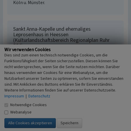
Köln u. Münster.
Sankt Anna-Kapelle und ehemaliges
Leprosenhaus in Heessen
(Kulturlandschaftsbereich Regionalplan Ruhr
564)
Wir verwenden Cookies
Schlagwörter
Dies sind zum einen technisch notwendige Cookies, um die
Kulturlandschaftsbereich
Kapelle (Bauwerk)
Funktionsfähigkeit der Seiten sicherzustellen. Diesen können Sie
nicht widersprechen, wenn Sie die Seite nutzen möchten. Darüber
Leprosorium
hinaus verwenden wir Cookies für eine Webanalyse, um die
Fachsicht(en)
Nutzbarkeit unserer Seiten zu optimieren, sofern Sie einverstanden
Kulturlandschaftspflege, Archäologie,
sind. Mit Anklicken des Buttons erklären Sie Ihr Einverständnis.
Denkmalpflege, Landeskunde, Raumplanung
Weitere Informationen finden Sie auf unserer Datenschutzseite.
Erfassungsmaßstab
Impressum
|
Datenschutz
i.d.R. 1:25.000 (kleiner als 1:20.000)
Notwendige Cookies
Erfassungsmethode
Webanalyse
Literaturauswertung, Geländebegehung/-
kartierung, Archivauswertung
Historischer Zeitraum