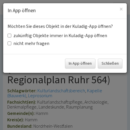
Togg
×
In App öffnen
navig
Möchten Sie dieses Objekt in der Kuladig-App öffnen?
Sankt Anna-Kapelle und
zukünftig Objekte immer in Kuladig-App öffnen
ehemaliges Leprosenhaus
nicht mehr fragen
in Heessen
In App öffnen
Schließen
(Kulturlandschaftsbereich
Regionalplan Ruhr 564)
Schlagwörter:
Kulturlandschaftsbereich
Kapelle
(Bauwerk)
Leprosorium
Fachsicht(en):
Kulturlandschaftspflege, Archäologie,
Denkmalpflege, Landeskunde, Raumplanung
Gemeinde(n):
Hamm
Kreis(e):
Hamm
Bundesland:
Nordrhein-Westfalen