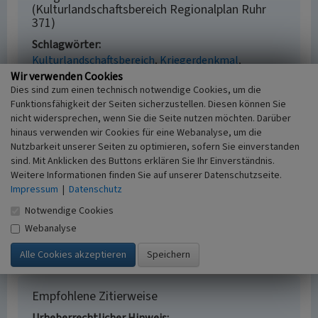
(Kulturlandschaftsbereich Regionalplan Ruhr
371)
Schlagwörter
Kulturlandschaftsbereich
Kriegerdenkmal
Ehrenmal
Wir verwenden Cookies
Dies sind zum einen technisch notwendige Cookies, um die
Fachsicht(en)
Funktionsfähigkeit der Seiten sicherzustellen. Diesen können Sie
Kulturlandschaftspflege, Archäologie,
nicht widersprechen, wenn Sie die Seite nutzen möchten. Darüber
Denkmalpflege, Landeskunde, Raumplanung
hinaus verwenden wir Cookies für eine Webanalyse, um die
Erfassungsmaßstab
Nutzbarkeit unserer Seiten zu optimieren, sofern Sie einverstanden
i.d.R. 1:25.000 (kleiner als 1:20.000)
sind. Mit Anklicken des Buttons erklären Sie Ihr Einverständnis.
Erfassungsmethode
Weitere Informationen finden Sie auf unserer Datenschutzseite.
Geländebegehung/-kartierung, Archivauswertung,
Impressum
|
Datenschutz
Literaturauswertung
Notwendige Cookies
Historischer Zeitraum
Webanalyse
Beginn 2012
Empfohlene Zitierweise