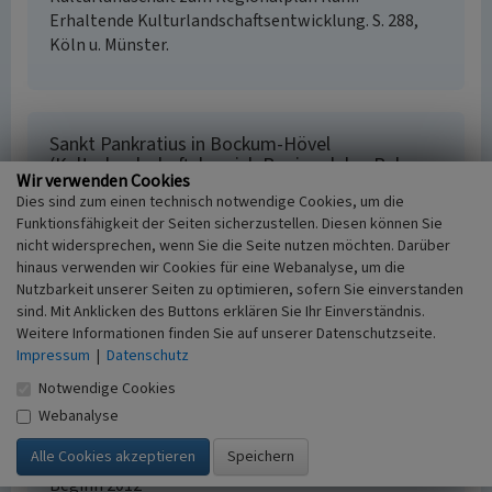
Erhaltende Kulturlandschaftsentwicklung. S. 288,
Köln u. Münster.
Sankt Pankratius in Bockum-Hövel
(Kulturlandschaftsbereich Regionalplan Ruhr
Wir verwenden Cookies
557)
Dies sind zum einen technisch notwendige Cookies, um die
Schlagwörter
Funktionsfähigkeit der Seiten sicherzustellen. Diesen können Sie
Kulturlandschaftsbereich
Kirchengebäude
nicht widersprechen, wenn Sie die Seite nutzen möchten. Darüber
Fachsicht(en)
hinaus verwenden wir Cookies für eine Webanalyse, um die
Nutzbarkeit unserer Seiten zu optimieren, sofern Sie einverstanden
Kulturlandschaftspflege, Archäologie,
sind. Mit Anklicken des Buttons erklären Sie Ihr Einverständnis.
Denkmalpflege, Landeskunde, Raumplanung
Weitere Informationen finden Sie auf unserer Datenschutzseite.
Erfassungsmaßstab
Impressum
|
Datenschutz
i.d.R. 1:25.000 (kleiner als 1:20.000)
Erfassungsmethode
Notwendige Cookies
Literaturauswertung, Geländebegehung/-
Webanalyse
kartierung, Archivauswertung
Historischer Zeitraum
Beginn 2012