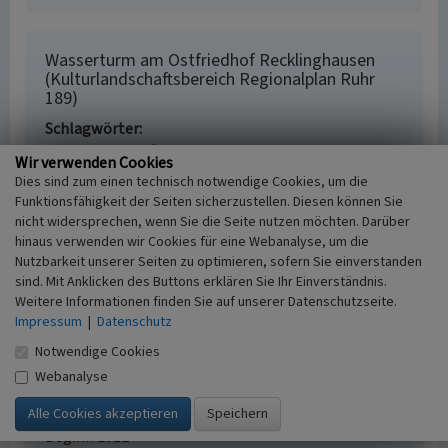
Wasserturm am Ostfriedhof Recklinghausen
(Kulturlandschaftsbereich Regionalplan Ruhr
189)
Schlagwörter
Kulturlandschaftsbereich
Wasserturm
Wir verwenden Cookies
Straße / Hausnummer
Dies sind zum einen technisch notwendige Cookies, um die
Höhenweg
Funktionsfähigkeit der Seiten sicherzustellen. Diesen können Sie
Ort
nicht widersprechen, wenn Sie die Seite nutzen möchten. Darüber
45665 Recklinghausen
hinaus verwenden wir Cookies für eine Webanalyse, um die
Fachsicht(en)
Nutzbarkeit unserer Seiten zu optimieren, sofern Sie einverstanden
sind. Mit Anklicken des Buttons erklären Sie Ihr Einverständnis.
Kulturlandschaftspflege, Denkmalpflege,
Weitere Informationen finden Sie auf unserer Datenschutzseite.
Landeskunde, Raumplanung
Impressum
|
Datenschutz
Erfassungsmaßstab
i.d.R. 1:25.000 (kleiner als 1:20.000)
Notwendige Cookies
Erfassungsmethode
Webanalyse
Literaturauswertung, Archivauswertung
Historischer Zeitraum
Beginn 2012