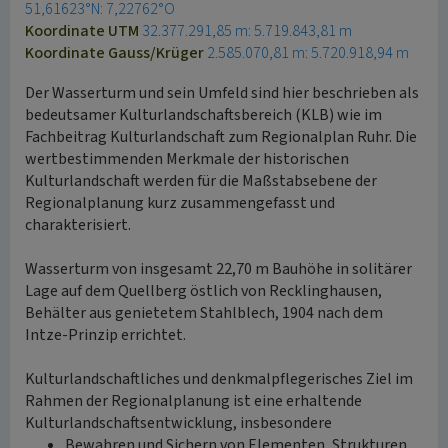
51,61623°N: 7,22762°O
Koordinate UTM
32.377.291,85 m: 5.719.843,81 m
Koordinate Gauss/Krüger
2.585.070,81 m: 5.720.918,94 m
Der Wasserturm und sein Umfeld sind hier beschrieben als
bedeutsamer Kulturlandschaftsbereich (KLB) wie im
Fachbeitrag Kulturlandschaft zum Regionalplan Ruhr. Die
wertbestimmenden Merkmale der historischen
Kulturlandschaft werden für die Maßstabsebene der
Regionalplanung kurz zusammengefasst und
charakterisiert.
Wasserturm von insgesamt 22,70 m Bauhöhe in solitärer
Lage auf dem Quellberg östlich von Recklinghausen,
Behälter aus genietetem Stahlblech, 1904 nach dem
Intze-Prinzip errichtet.
Kulturlandschaftliches und denkmalpflegerisches Ziel im
Rahmen der Regionalplanung ist eine erhaltende
Kulturlandschaftsentwicklung, insbesondere
Bewahren und Sichern von Elementen, Strukturen,