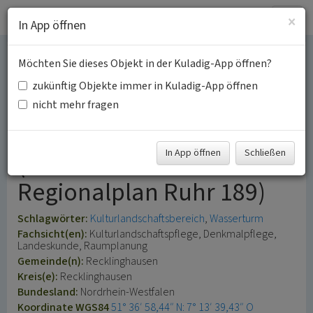
Togg
×
In App öffnen
navig
Möchten Sie dieses Objekt in der Kuladig-App öffnen?
Wasserturm am
zukünftig Objekte immer in Kuladig-App öffnen
Ostfriedhof
nicht mehr fragen
Recklinghausen
In App öffnen
Schließen
(Kulturlandschaftsbereich
Regionalplan Ruhr 189)
Schlagwörter:
Kulturlandschaftsbereich
Wasserturm
Fachsicht(en):
Kulturlandschaftspflege, Denkmalpflege,
Landeskunde, Raumplanung
Gemeinde(n):
Recklinghausen
Kreis(e):
Recklinghausen
Bundesland:
Nordrhein-Westfalen
Koordinate WGS84
51° 36′ 58,44″ N: 7° 13′ 39,43″ O