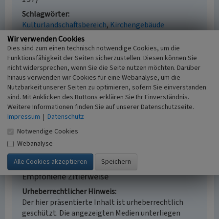
Schlagwörter
Kulturlandschaftsbereich
Kirchengebäude
Fachsicht(en)
Wir verwenden Cookies
Kulturlandschaftspflege, Archäologie,
Dies sind zum einen technisch notwendige Cookies, um die
Denkmalpflege, Landeskunde, Raumplanung
Funktionsfähigkeit der Seiten sicherzustellen. Diesen können Sie
Erfassungsmaßstab
nicht widersprechen, wenn Sie die Seite nutzen möchten. Darüber
hinaus verwenden wir Cookies für eine Webanalyse, um die
i.d.R. 1:25.000 (kleiner als 1:20.000)
Nutzbarkeit unserer Seiten zu optimieren, sofern Sie einverstanden
Erfassungsmethode
sind. Mit Anklicken des Buttons erklären Sie Ihr Einverständnis.
Literaturauswertung, Geländebegehung/-
Weitere Informationen finden Sie auf unserer Datenschutzseite.
kartierung, Archivauswertung
Impressum
|
Datenschutz
Historischer Zeitraum
Notwendige Cookies
Beginn 2012
Webanalyse
Empfohlene Zitierweise
Urheberrechtlicher Hinweis
Der hier präsentierte Inhalt ist urheberrechtlich
geschützt. Die angezeigten Medien unterliegen