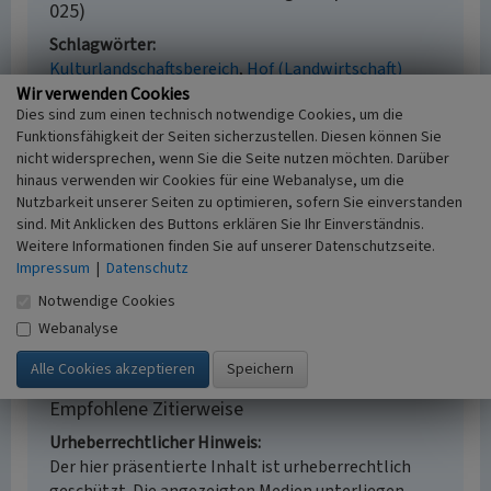
025)
Schlagwörter
Kulturlandschaftsbereich
Hof (Landwirtschaft)
Fachsicht(en)
Wir verwenden Cookies
Dies sind zum einen technisch notwendige Cookies, um die
Kulturlandschaftspflege, Archäologie,
Funktionsfähigkeit der Seiten sicherzustellen. Diesen können Sie
Denkmalpflege, Landeskunde, Raumplanung
nicht widersprechen, wenn Sie die Seite nutzen möchten. Darüber
Erfassungsmaßstab
hinaus verwenden wir Cookies für eine Webanalyse, um die
i.d.R. 1:25.000 (kleiner als 1:20.000)
Nutzbarkeit unserer Seiten zu optimieren, sofern Sie einverstanden
Erfassungsmethode
sind. Mit Anklicken des Buttons erklären Sie Ihr Einverständnis.
Literaturauswertung, Geländebegehung/-
Weitere Informationen finden Sie auf unserer Datenschutzseite.
kartierung, Archivauswertung
Impressum
|
Datenschutz
Historischer Zeitraum
Notwendige Cookies
Beginn 2012
Webanalyse
Empfohlene Zitierweise
Urheberrechtlicher Hinweis
Der hier präsentierte Inhalt ist urheberrechtlich