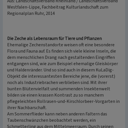
Aus: Landschaftsverband Rheinland / Landschaftsverband
Westfalen-Lippe, Fachbeitrag Kulturlandschaft zum
Regionalplan Ruhr, 2014
Die Zeche als Lebensraum für Tiere und Pflanzen
Ehemalige Zechenstandorte weisen oft eine besondere
Flora und Fauna auf. Es finden sich viele kleine Inseln, die
dem menschlichen Drang nach gestaltenden Eingriffen
entgangen sind, wie zum Beispiel ehemalige Gleiskörper
und Haldenränder. Und so sind auch in diesem KuLaDig-
Objekt die interessantesten Bereiche jene, die (vorerst)
noch als Industriebrachen verblieben sind. Mit ihrer
bunten Blütenvielfalt und summenden Insektenwelt
bilden sie einen krassen Kontrast zu so manchem
pflegeleichten Rollrasen-und-Kirschlorbeer-Vorgarten in
ihrer Nachbarschaft.
Am Sommerflieder kann neben anderen Faltern das
Taubenschwänzchen beobachtet werden, ein
Schmetterling aus dem Mittelmeerraum. Durch seinen