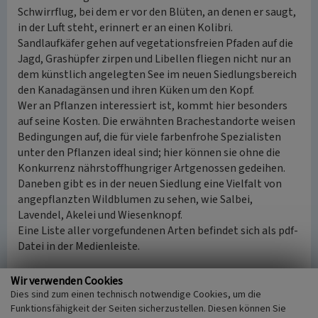
Schwirrflug, bei dem er vor den Blüten, an denen er saugt,
in der Luft steht, erinnert er an einen Kolibri.
Sandlaufkäfer gehen auf vegetationsfreien Pfaden auf die
Jagd, Grashüpfer zirpen und Libellen fliegen nicht nur an
dem künstlich angelegten See im neuen Siedlungsbereich
den Kanadagänsen und ihren Küken um den Kopf.
Wer an Pflanzen interessiert ist, kommt hier besonders
auf seine Kosten. Die erwähnten Brachestandorte weisen
Bedingungen auf, die für viele farbenfrohe Spezialisten
unter den Pflanzen ideal sind; hier können sie ohne die
Konkurrenz nährstoffhungriger Artgenossen gedeihen.
Daneben gibt es in der neuen Siedlung eine Vielfalt von
angepflanzten Wildblumen zu sehen, wie Salbei,
Lavendel, Akelei und Wiesenknopf.
Eine Liste aller vorgefundenen Arten befindet sich als pdf-
Datei in der Medienleiste.
(Biologische Station im Kreis Wesel e.V., 2022. Erstellt im
Wir verwenden Cookies
Rahmen des Projektes „KuLaDig-Natur“. Ein Projekt im
Dies sind zum einen technisch notwendige Cookies, um die
Rahmen des LVR-Netzwerks Kulturlandschaft.)
Funktionsfähigkeit der Seiten sicherzustellen. Diesen können Sie