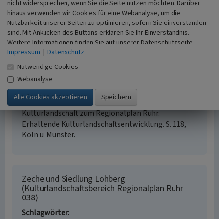
nicht widersprechen, wenn Sie die Seite nutzen möchten. Darüber
hinaus verwenden wir Cookies für eine Webanalyse, um die
Nutzbarkeit unserer Seiten zu optimieren, sofern Sie einverstanden
Internet
sind. Mit Anklicken des Buttons erklären Sie Ihr Einverständnis.
Fachbeitrag Kulturlandschaft zum Regionalplan Ruhr
Weitere Informationen finden Sie auf unserer Datenschutzseite.
(Abgerufen: 04.04.2015)
Impressum
|
Datenschutz
Notwendige Cookies
Literatur
Webanalyse
Landschaftsverband Rheinland; Landschaftsverband
Westfalen-Lippe (Hrsg.) (2014)
Fachbeitrag
Kulturlandschaft zum Regionalplan Ruhr.
Erhaltende Kulturlandschaftsentwicklung. S. 118,
Köln u. Münster.
Zeche und Siedlung Lohberg
(Kulturlandschaftsbereich Regionalplan Ruhr
038)
Schlagwörter