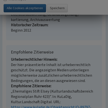
i.d.R. 1:25.000 (kleiner als 1:20.000)
Erfassungsmethode
Literaturauswertung, Geländebegehung/-
kartierung, Archivauswertung
Historischer Zeitraum
Beginn 2012
Empfohlene Zitierweise
Urheberrechtlicher Hinweis
Der hier präsentierte Inhalt ist urheberrechtlich
geschützt. Die angezeigten Medien unterliegen
möglicherweise zusätzlichen urheberrechtlichen
Bedingungen, die an diesen ausgewiesen sind.
Empfohlene Zitierweise
„Ehemaliges Stift Elsey (Kulturlandschaftsbereich
Regionalplan Ruhr 423)”. In: KuLaDig,
Kultur.Landschaft.Digital. URL:
https://www.kuladig.de/Objektansicht/O-89797-