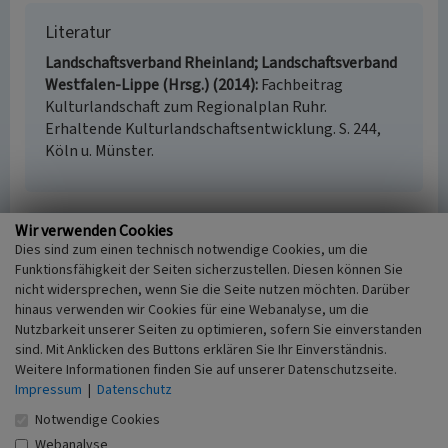
Literatur
Landschaftsverband Rheinland; Landschaftsverband
Westfalen-Lippe (Hrsg.) (2014)
Fachbeitrag
Kulturlandschaft zum Regionalplan Ruhr.
Erhaltende Kulturlandschaftsentwicklung. S. 244,
Köln u. Münster.
Wir verwenden Cookies
Ehemaliges Stift Elsey
Dies sind zum einen technisch notwendige Cookies, um die
(Kulturlandschaftsbereich Regionalplan Ruhr
Funktionsfähigkeit der Seiten sicherzustellen. Diesen können Sie
423)
nicht widersprechen, wenn Sie die Seite nutzen möchten. Darüber
Schlagwörter
hinaus verwenden wir Cookies für eine Webanalyse, um die
Nutzbarkeit unserer Seiten zu optimieren, sofern Sie einverstanden
Kulturlandschaftsbereich
Stiftsgebäude
sind. Mit Anklicken des Buttons erklären Sie Ihr Einverständnis.
Kirchengebäude
Kirchplatz
Brücke (Bauwerk)
Weitere Informationen finden Sie auf unserer Datenschutzseite.
Fachsicht(en)
Impressum
|
Datenschutz
Kulturlandschaftspflege, Archäologie,
Denkmalpflege, Landeskunde, Raumplanung
Notwendige Cookies
Erfassungsmaßstab
Webanalyse