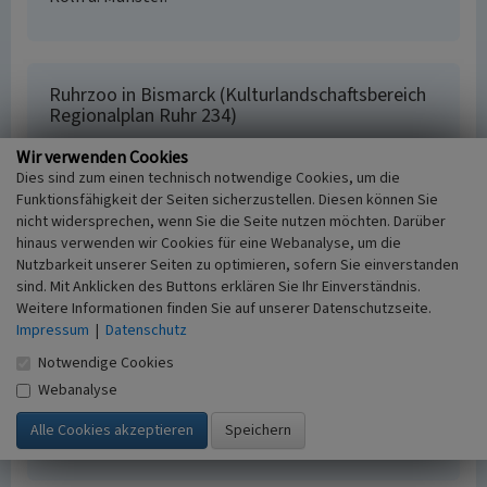
Ruhrzoo in Bismarck (Kulturlandschaftsbereich
Regionalplan Ruhr 234)
Schlagwörter
Wir verwenden Cookies
Kulturlandschaftsbereich
Zoologischer Garten
Dies sind zum einen technisch notwendige Cookies, um die
Zechensiedlung
Kriegsgefangenenlager
Funktionsfähigkeit der Seiten sicherzustellen. Diesen können Sie
Fachsicht(en)
nicht widersprechen, wenn Sie die Seite nutzen möchten. Darüber
hinaus verwenden wir Cookies für eine Webanalyse, um die
Kulturlandschaftspflege, Archäologie,
Nutzbarkeit unserer Seiten zu optimieren, sofern Sie einverstanden
Denkmalpflege, Landeskunde, Raumplanung
sind. Mit Anklicken des Buttons erklären Sie Ihr Einverständnis.
Erfassungsmaßstab
Weitere Informationen finden Sie auf unserer Datenschutzseite.
i.d.R. 1:25.000 (kleiner als 1:20.000)
Impressum
|
Datenschutz
Erfassungsmethode
Notwendige Cookies
Literaturauswertung, Geländebegehung/-
kartierung, Archivauswertung
Webanalyse
Historischer Zeitraum
Beginn 2012