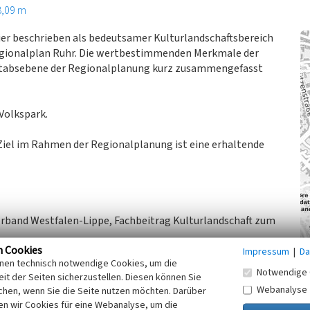
8,09 m
ier beschrieben als bedeutsamer Kulturlandschaftsbereich
egionalplan Ruhr. Die wertbestimmenden Merkmale der
ßstabsebene der Regionalplanung kurz zusammengefasst
Volkspark.
Ziel im Rahmen der Regionalplanung ist eine erhaltende
erband Westfalen-Lippe, Fachbeitrag Kulturlandschaft zum
n Cookies
Impressum
|
Da
inen technisch notwendige Cookies, um die
Notwendige 
it der Seiten sicherzustellen. Diesen können Sie
uhr
(Abgerufen: 04.04.2016)
Webanalyse
chen, wenn Sie die Seite nutzen möchten. Darüber
n wir Cookies für eine Webanalyse, um die