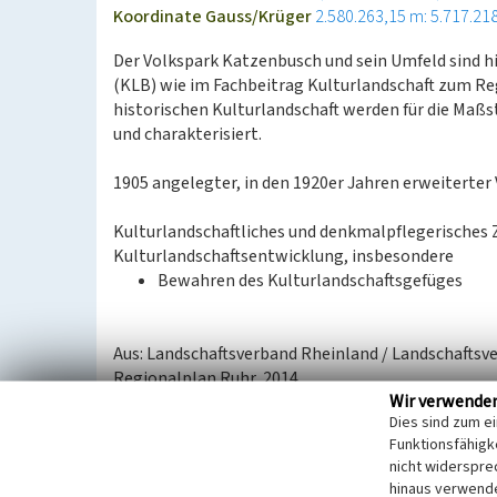
Koordinate Gauss/Krüger
2.580.263,15 m: 5.717.21
Der Volkspark Katzenbusch und sein Umfeld sind h
(KLB) wie im Fachbeitrag Kulturlandschaft zum R
historischen Kulturlandschaft werden für die Ma
und charakterisiert.
1905 angelegter, in den 1920er Jahren erweiterter 
Kulturlandschaftliches und denkmalpflegerisches 
Kulturlandschaftsentwicklung, insbesondere
Bewahren des Kulturlandschaftsgefüges
Aus: Landschaftsverband Rheinland / Landschaftsv
Regionalplan Ruhr, 2014
Wir verwende
Dies sind zum e
Internet
Funktionsfähigke
Fachbeitrag Kulturlandschaft zum Regionalplan R
nicht widerspre
hinaus verwende