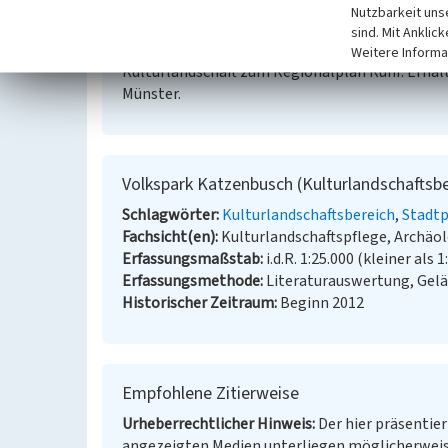
Nutzbarkeit uns
Literatur
sind. Mit Anklic
Landschaftsverband Rheinland; Landschaftsverb
Weitere Informa
Kulturlandschaft zum Regionalplan Ruhr. Erhalt
Münster.
Volkspark Katzenbusch (Kulturlandschaftsbe
Schlagwörter
Kulturlandschaftsbereich
Stadtp
Fachsicht(en)
Kulturlandschaftspflege, Archä
Erfassungsmaßstab
i.d.R. 1:25.000 (kleiner als 1
Erfassungsmethode
Literaturauswertung, Gel
Historischer Zeitraum
Beginn 2012
Empfohlene Zitierweise
Urheberrechtlicher Hinweis
Der hier präsentier
angezeigten Medien unterliegen möglicherweis