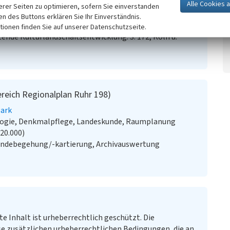
erer Seiten zu optimieren, sofern Sie einverstanden
ken des Buttons erklären Sie Ihr Einverständnis.
and Westfalen-Lippe (Hrsg.) (2014)
Fachbeitrag
tionen finden Sie auf unserer Datenschutzseite.
ende Kulturlandschaftsentwicklung. S. 172, Köln u.
reich Regionalplan Ruhr 198)
ark
ologie, Denkmalpflege, Landeskunde, Raumplanung
:20.000)
ändebegehung/-kartierung, Archivauswertung
te Inhalt ist urheberrechtlich geschützt. Die
e zusätzlichen urheberrechtlichen Bedingungen, die an