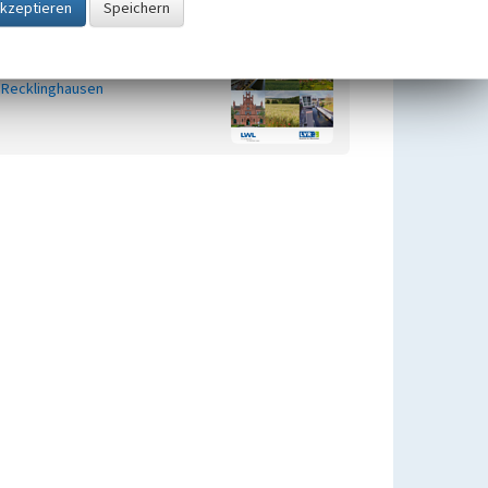
Kulturlandschaftsbereiche (KLBs)
im Geltungsbereich des
Regionalplans Ruhr im Kreis
Recklinghausen