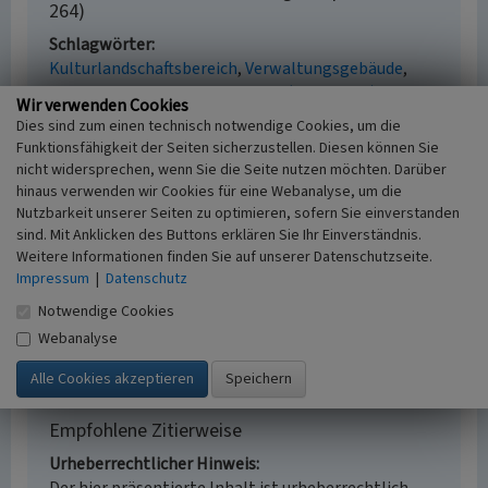
264)
Schlagwörter
Kulturlandschaftsbereich
Verwaltungsgebäude
Polizeigebäude
Rathaus
Platz (Städtebau)
Wir verwenden Cookies
Fachsicht(en)
Dies sind zum einen technisch notwendige Cookies, um die
Kulturlandschaftspflege, Archäologie,
Funktionsfähigkeit der Seiten sicherzustellen. Diesen können Sie
Denkmalpflege, Landeskunde, Raumplanung
nicht widersprechen, wenn Sie die Seite nutzen möchten. Darüber
Erfassungsmaßstab
hinaus verwenden wir Cookies für eine Webanalyse, um die
i.d.R. 1:25.000 (kleiner als 1:20.000)
Nutzbarkeit unserer Seiten zu optimieren, sofern Sie einverstanden
sind. Mit Anklicken des Buttons erklären Sie Ihr Einverständnis.
Erfassungsmethode
Weitere Informationen finden Sie auf unserer Datenschutzseite.
Literaturauswertung, Geländebegehung/-
Impressum
|
Datenschutz
kartierung, Archivauswertung
Historischer Zeitraum
Notwendige Cookies
Beginn 2012
Webanalyse
Empfohlene Zitierweise
Urheberrechtlicher Hinweis