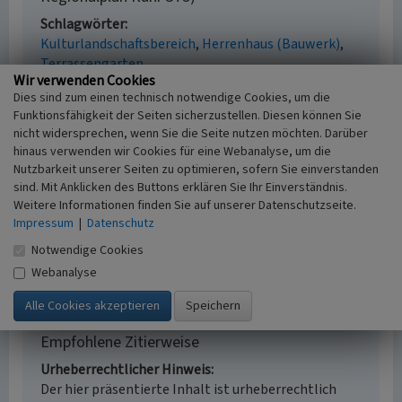
Schlagwörter
Kulturlandschaftsbereich
Herrenhaus (Bauwerk)
Terrassengarten
Wir verwenden Cookies
Fachsicht(en)
Dies sind zum einen technisch notwendige Cookies, um die
Kulturlandschaftspflege, Archäologie,
Funktionsfähigkeit der Seiten sicherzustellen. Diesen können Sie
Denkmalpflege, Landeskunde, Raumplanung
nicht widersprechen, wenn Sie die Seite nutzen möchten. Darüber
Erfassungsmaßstab
hinaus verwenden wir Cookies für eine Webanalyse, um die
i.d.R. 1:25.000 (kleiner als 1:20.000)
Nutzbarkeit unserer Seiten zu optimieren, sofern Sie einverstanden
Erfassungsmethode
sind. Mit Anklicken des Buttons erklären Sie Ihr Einverständnis.
Literaturauswertung, Geländebegehung/-
Weitere Informationen finden Sie auf unserer Datenschutzseite.
kartierung, Archivauswertung
Impressum
|
Datenschutz
Historischer Zeitraum
Notwendige Cookies
Beginn 2012
Webanalyse
Empfohlene Zitierweise
Urheberrechtlicher Hinweis
Der hier präsentierte Inhalt ist urheberrechtlich