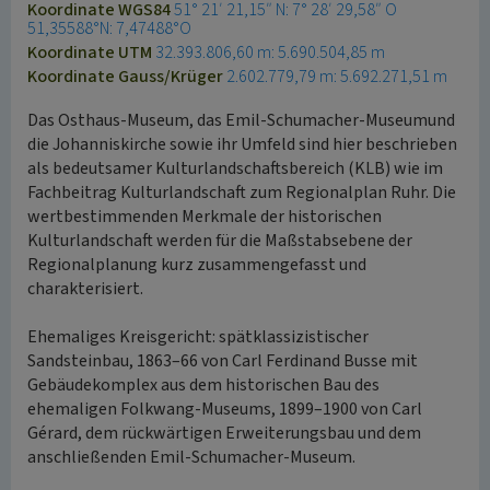
Koordinate WGS84
51° 21′ 21,15″ N: 7° 28′ 29,58″ O
51,35588°N: 7,47488°O
Koordinate UTM
32.393.806,60 m: 5.690.504,85 m
Koordinate Gauss/Krüger
2.602.779,79 m: 5.692.271,51 m
Das Osthaus-Museum, das Emil-Schumacher-Museumund
die Johanniskirche sowie ihr Umfeld sind hier beschrieben
als bedeutsamer Kulturlandschaftsbereich (KLB) wie im
Fachbeitrag Kulturlandschaft zum Regionalplan Ruhr. Die
wertbestimmenden Merkmale der historischen
Kulturlandschaft werden für die Maßstabsebene der
Regionalplanung kurz zusammengefasst und
charakterisiert.
Ehemaliges Kreisgericht: spätklassizistischer
Sandsteinbau, 1863–66 von Carl Ferdinand Busse mit
Gebäudekomplex aus dem historischen Bau des
ehemaligen Folkwang-Museums, 1899–1900 von Carl
Gérard, dem rückwärtigen Erweiterungsbau und dem
anschließenden Emil-Schumacher-Museum.