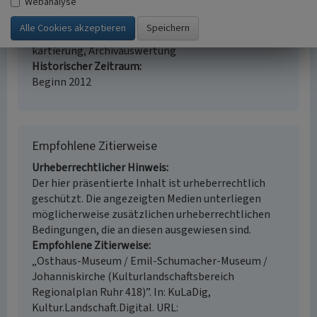
Webanalyse
i.d.R. 1:25.000 (kleiner als 1:20.000)
Erfassungsmethode
Literaturauswertung, Geländebegehung/-
kartierung, Archivauswertung
Historischer Zeitraum
Beginn 2012
Empfohlene Zitierweise
Urheberrechtlicher Hinweis
Der hier präsentierte Inhalt ist urheberrechtlich
geschützt. Die angezeigten Medien unterliegen
möglicherweise zusätzlichen urheberrechtlichen
Bedingungen, die an diesen ausgewiesen sind.
Empfohlene Zitierweise
„Osthaus-Museum / Emil-Schumacher-Museum /
Johanniskirche (Kulturlandschaftsbereich
Regionalplan Ruhr 418)”. In: KuLaDig,
Kultur.Landschaft.Digital. URL: