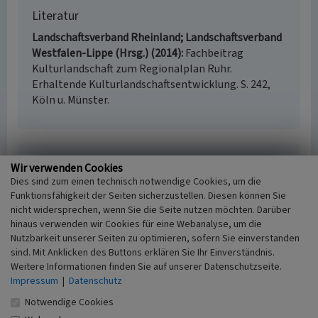
Literatur
Landschaftsverband Rheinland; Landschaftsverband
Westfalen-Lippe (Hrsg.) (2014)
Fachbeitrag
Kulturlandschaft zum Regionalplan Ruhr.
Erhaltende Kulturlandschaftsentwicklung. S. 242,
Köln u. Münster.
Osthaus-Museum / Emil-Schumacher-Museum /
Wir verwenden Cookies
Johanniskirche (Kulturlandschaftsbereich
Dies sind zum einen technisch notwendige Cookies, um die
Regionalplan Ruhr 418)
Funktionsfähigkeit der Seiten sicherzustellen. Diesen können Sie
nicht widersprechen, wenn Sie die Seite nutzen möchten. Darüber
Schlagwörter
hinaus verwenden wir Cookies für eine Webanalyse, um die
Kulturlandschaftsbereich
Gerichtsgebäude
Nutzbarkeit unserer Seiten zu optimieren, sofern Sie einverstanden
Museumsgebäude
Hallenkirche
sind. Mit Anklicken des Buttons erklären Sie Ihr Einverständnis.
Fachsicht(en)
Weitere Informationen finden Sie auf unserer Datenschutzseite.
Kulturlandschaftspflege, Archäologie,
Impressum
|
Datenschutz
Denkmalpflege, Landeskunde, Raumplanung
Notwendige Cookies
Erfassungsmaßstab