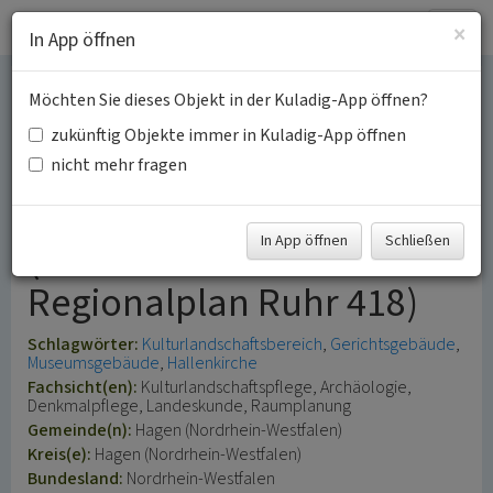
Togg
×
In App öffnen
navig
Möchten Sie dieses Objekt in der Kuladig-App öffnen?
Osthaus-Museum / Emil-
zukünftig Objekte immer in Kuladig-App öffnen
Schumacher-Museum /
nicht mehr fragen
Johanniskirche
In App öffnen
Schließen
(Kulturlandschaftsbereich
Regionalplan Ruhr 418)
Schlagwörter:
Kulturlandschaftsbereich
Gerichtsgebäude
Museumsgebäude
Hallenkirche
Fachsicht(en):
Kulturlandschaftspflege, Archäologie,
Denkmalpflege, Landeskunde, Raumplanung
Gemeinde(n):
Hagen (Nordrhein-Westfalen)
Kreis(e):
Hagen (Nordrhein-Westfalen)
Bundesland:
Nordrhein-Westfalen