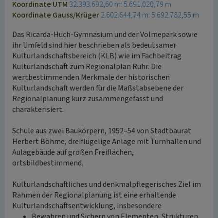
Koordinate UTM
32.393.692,60 m: 5.691.020,79 m
Koordinate Gauss/Krüger
2.602.644,74 m: 5.692.782,55 m
Das Ricarda-Huch-Gymnasium und der Volmepark sowie
ihr Umfeld sind hier beschrieben als bedeutsamer
Kulturlandschaftsbereich (KLB) wie im Fachbeitrag
Kulturlandschaft zum Regionalplan Ruhr. Die
wertbestimmenden Merkmale der historischen
Kulturlandschaft werden für die Maßstabsebene der
Regionalplanung kurz zusammengefasst und
charakterisiert.
Schule aus zwei Baukörpern, 1952–54 von Stadtbaurat
Herbert Böhme, dreiflügelige Anlage mit Turnhallen und
Aulagebäude auf großen Freiflächen,
ortsbildbestimmend.
Kulturlandschaftliches und denkmalpflegerisches Ziel im
Rahmen der Regionalplanung ist eine erhaltende
Kulturlandschaftsentwicklung, insbesondere
Bewahren und Sichern von Elementen, Strukturen,