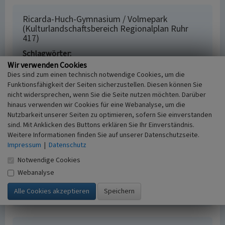
Ricarda-Huch-Gymnasium / Volmepark
(Kulturlandschaftsbereich Regionalplan Ruhr
417)
Schlagwörter
Kulturlandschaftsbereich
Schulgebäude
Wir verwenden Cookies
Dies sind zum einen technisch notwendige Cookies, um die
Schulgelände
Park
Funktionsfähigkeit der Seiten sicherzustellen. Diesen können Sie
Fachsicht(en)
nicht widersprechen, wenn Sie die Seite nutzen möchten. Darüber
Kulturlandschaftspflege, Archäologie,
hinaus verwenden wir Cookies für eine Webanalyse, um die
Denkmalpflege, Landeskunde, Raumplanung
Nutzbarkeit unserer Seiten zu optimieren, sofern Sie einverstanden
Erfassungsmaßstab
sind. Mit Anklicken des Buttons erklären Sie Ihr Einverständnis.
i.d.R. 1:25.000 (kleiner als 1:20.000)
Weitere Informationen finden Sie auf unserer Datenschutzseite.
Erfassungsmethode
Impressum
|
Datenschutz
Literaturauswertung, Geländebegehung/-
Notwendige Cookies
kartierung, Archivauswertung
Webanalyse
Historischer Zeitraum
Beginn 2012