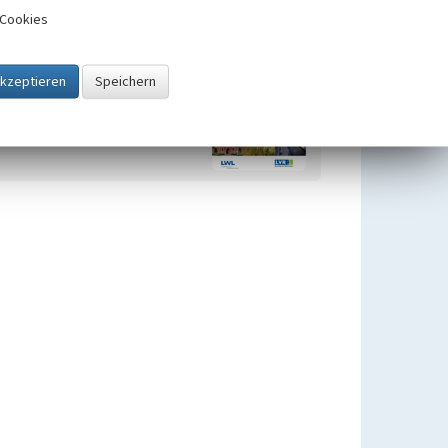
Cookies
Zugehörig zu
1
Kulturlandschaftsbereiche (KLBs)
im Geltungsbereich des
Regionalplans Ruhr in der
kreisfreien Stadt Hagen