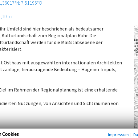
1,36017°N: 7,51196°O
5,10 m
hr Umfeld sind hier beschrieben als bedeutsamer
g Kulturlandschaft zum Regionalplan Ruhr. Die
turlandschaft werden für die Maßstabsebene der
terisiert.
nst Osthaus mit ausgewählten internationalen Architekten
latzanlage; herausragende Bedeutung – Hagener Impuls,
Ziel im Rahmen der Regionalplanung ist eine erhaltende
adierten Nutzungen, von Ansichten und Sichträumen von
n Cookies
Impressum
|
Da
erband Westfalen-Lippe, Fachbeitrag Kulturlandschaft zum