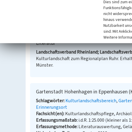
Dies sind zum e
Regionalplan Ruhr, 2014
Funktionsfähigke
nicht widerspre
Internet
hinaus verwende
Fachbeitrag Kulturlandschaft zum Regionalplan R
Nutzbarkeit uns
sind. Mit Anklic
Weitere Informa
Literatur
Landschaftsverband Rheinland; Landschaftsverb
Kulturlandschaft zum Regionalplan Ruhr. Erhalt
Münster.
Gartenstadt Hohenhagen in Eppenhausen (Ku
Schlagwörter
Kulturlandschaftsbereich
Garte
Erinnerungsort
Fachsicht(en)
Kulturlandschaftspflege, Archä
Erfassungsmaßstab
i.d.R. 1:25.000 (kleiner als 1
Erfassungsmethode
Literaturauswertung, Gel