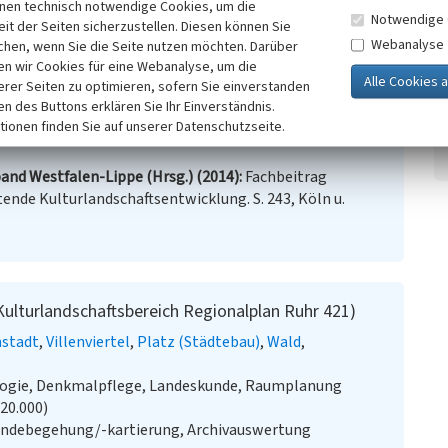
inen technisch notwendige Cookies, um die
Notwendige 
it der Seiten sicherzustellen. Diesen können Sie
Webanalyse
chen, wenn Sie die Seite nutzen möchten. Darüber
n wir Cookies für eine Webanalyse, um die
uhr
(Abgerufen: 04.04.2016)
erer Seiten zu optimieren, sofern Sie einverstanden
ken des Buttons erklären Sie Ihr Einverständnis.
tionen finden Sie auf unserer Datenschutzseite.
and Westfalen-Lippe (Hrsg.) (2014)
Fachbeitrag
ende Kulturlandschaftsentwicklung. S. 243, Köln u.
lturlandschaftsbereich Regionalplan Ruhr 421)
nstadt
Villenviertel
Platz (Städtebau)
Wald
ologie, Denkmalpflege, Landeskunde, Raumplanung
:20.000)
ändebegehung/-kartierung, Archivauswertung