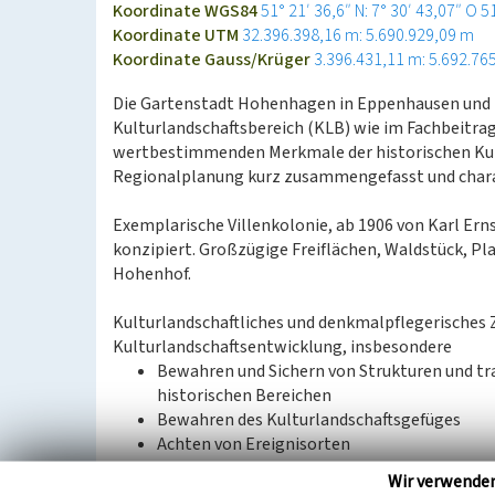
Koordinate WGS84
51° 21′ 36,6″ N: 7° 30′ 43,07″ O
5
Koordinate UTM
32.396.398,16 m: 5.690.929,09 m
Koordinate Gauss/Krüger
3.396.431,11 m: 5.692.76
Die Gartenstadt Hohenhagen in Eppenhausen und i
Kulturlandschaftsbereich (KLB) wie im Fachbeitra
wertbestimmenden Merkmale der historischen Kul
Regionalplanung kurz zusammengefasst und charak
Exemplarische Villenkolonie, ab 1906 von Karl Er
konzipiert. Großzügige Freiflächen, Waldstück, P
Hohenhof.
Kulturlandschaftliches und denkmalpflegerisches 
Kulturlandschaftsentwicklung, insbesondere
Bewahren und Sichern von Strukturen und tr
historischen Bereichen
Bewahren des Kulturlandschaftsgefüges
Achten von Ereignisorten
Wir verwende
Aus: Landschaftsverband Rheinland / Landschaftsv