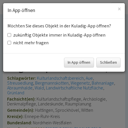
Togg
×
In App öffnen
navig
Möchten Sie dieses Objekt in der Kuladig-App öffnen?
Eggenlandschaft bei
zukünftig Objekte immer in Kuladig-App öffnen
Niedersprockhövel
nicht mehr fragen
(Kulturlandschaftsbereich
In App öffnen
Schließen
Regionalplan Ruhr 346)
Schlagwörter:
Kulturlandschaftsbereich
Aue
Streusiedlung
Bergmannskotten
Wegenetz
Bahnanlage
Abraumhalde
Wald
Landwirtschaftliche Nutzfläche
Grünland
Fachsicht(en):
Kulturlandschaftspflege, Archäologie,
Denkmalpflege, Landeskunde, Raumplanung
Gemeinde(n):
Hattingen, Sprockhövel, Witten
Kreis(e):
Ennepe-Ruhr-Kreis
Bundesland:
Nordrhein-Westfalen