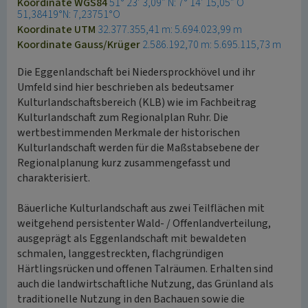
Koordinate WGS84
51° 23′ 3,09″ N: 7° 14′ 15,05″ O
51,38419°N: 7,23751°O
Koordinate UTM
32.377.355,41 m: 5.694.023,99 m
Koordinate Gauss/Krüger
2.586.192,70 m: 5.695.115,73 m
Die Eggenlandschaft bei Niedersprockhövel und ihr
Umfeld sind hier beschrieben als bedeutsamer
Kulturlandschaftsbereich (KLB) wie im Fachbeitrag
Kulturlandschaft zum Regionalplan Ruhr. Die
wertbestimmenden Merkmale der historischen
Kulturlandschaft werden für die Maßstabsebene der
Regionalplanung kurz zusammengefasst und
charakterisiert.
Bäuerliche Kulturlandschaft aus zwei Teilflächen mit
weitgehend persistenter Wald- / Offenlandverteilung,
ausgeprägt als Eggenlandschaft mit bewaldeten
schmalen, langgestreckten, flachgründigen
Härtlingsrücken und offenen Talräumen. Erhalten sind
auch die landwirtschaftliche Nutzung, das Grünland als
traditionelle Nutzung in den Bachauen sowie die