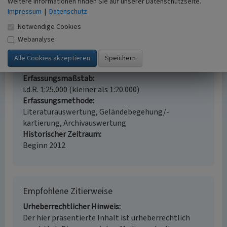
Kulturlandschaftsbereich
Aue
Streusiedlung
Weitere Informationen finden Sie auf unserer Datenschutzseite.
Bergmannskotten
Wegenetz
Bahnanlage
Impressum
|
Datenschutz
Abraumhalde
Wald
Landwirtschaftliche
Notwendige Cookies
Nutzfläche
Grünland
Webanalyse
Fachsicht(en)
Kulturlandschaftspflege, Archäologie,
Denkmalpflege, Landeskunde, Raumplanung
Erfassungsmaßstab
i.d.R. 1:25.000 (kleiner als 1:20.000)
Erfassungsmethode
Literaturauswertung, Geländebegehung/-
kartierung, Archivauswertung
Historischer Zeitraum
Beginn 2012
Empfohlene Zitierweise
Urheberrechtlicher Hinweis
Der hier präsentierte Inhalt ist urheberrechtlich