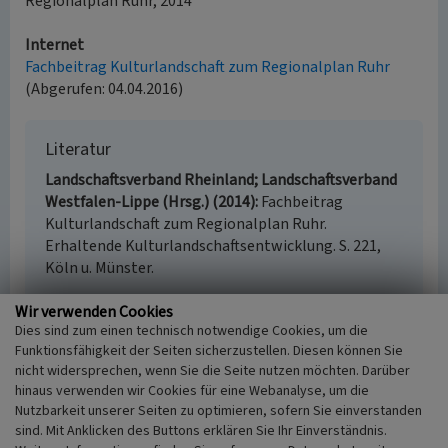
Regionalplan Ruhr, 2014
Internet
Fachbeitrag Kulturlandschaft zum Regionalplan Ruhr
(Abgerufen: 04.04.2016)
Literatur
Landschaftsverband Rheinland; Landschaftsverband
Westfalen-Lippe (Hrsg.) (2014)
Fachbeitrag
Kulturlandschaft zum Regionalplan Ruhr.
Erhaltende Kulturlandschaftsentwicklung. S. 221,
Köln u. Münster.
Wir verwenden Cookies
Dies sind zum einen technisch notwendige Cookies, um die
Funktionsfähigkeit der Seiten sicherzustellen. Diesen können Sie
Eggenlandschaft bei Niedersprockhövel
nicht widersprechen, wenn Sie die Seite nutzen möchten. Darüber
(Kulturlandschaftsbereich Regionalplan Ruhr
hinaus verwenden wir Cookies für eine Webanalyse, um die
346)
Nutzbarkeit unserer Seiten zu optimieren, sofern Sie einverstanden
Schlagwörter
sind. Mit Anklicken des Buttons erklären Sie Ihr Einverständnis.