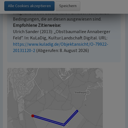
Der hier präsentierte Inhalt ist urheberrechtlich
geschützt. Die angezeigten Medien unterliegen
möglicherweise zusätzlichen urheberrechtlichen
Bedingungen, die an diesen ausgewiesen sind.
Empfohlene Zitierweise
Ulrich Sander (2013): „Obstbaumallee Annaberger
Feld”. In: KuLaDig, Kultur.Landschaft.Digital. URL:
https://www.kuladig.de/Objektansicht/O-79922-
20131120-2
(Abgerufen: 8. August 2026)