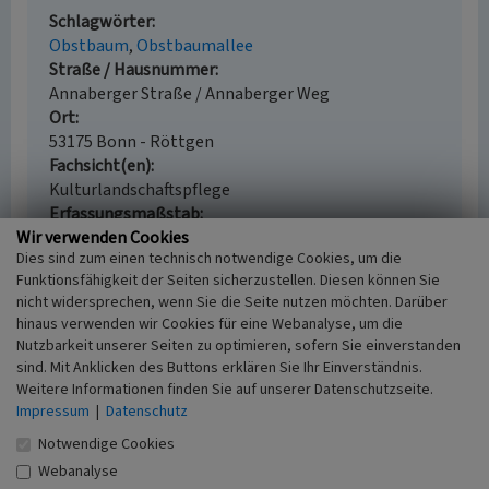
Schlagwörter
Obstbaum
Obstbaumallee
Straße / Hausnummer
Annaberger Straße / Annaberger Weg
Ort
53175 Bonn - Röttgen
Fachsicht(en)
Kulturlandschaftspflege
Erfassungsmaßstab
Wir verwenden Cookies
i.d.R. 1:5.000 (größer als 1:20.000)
Dies sind zum einen technisch notwendige Cookies, um die
Erfassungsmethode
Funktionsfähigkeit der Seiten sicherzustellen. Diesen können Sie
Geländebegehung/-kartierung
nicht widersprechen, wenn Sie die Seite nutzen möchten. Darüber
Historischer Zeitraum
hinaus verwenden wir Cookies für eine Webanalyse, um die
Beginn 1800 bis 1900
Nutzbarkeit unserer Seiten zu optimieren, sofern Sie einverstanden
sind. Mit Anklicken des Buttons erklären Sie Ihr Einverständnis.
Weitere Informationen finden Sie auf unserer Datenschutzseite.
Impressum
|
Datenschutz
Empfohlene Zitierweise
Notwendige Cookies
Urheberrechtlicher Hinweis
Webanalyse