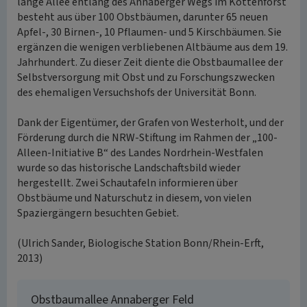
lange Allee entlang des Annaberger Wegs im Kottenforst
besteht aus über 100 Obstbäumen, darunter 65 neuen
Apfel-, 30 Birnen-, 10 Pflaumen- und 5 Kirschbäumen. Sie
ergänzen die wenigen verbliebenen Altbäume aus dem 19.
Jahrhundert. Zu dieser Zeit diente die Obstbaumallee der
Selbstversorgung mit Obst und zu Forschungszwecken
des ehemaligen Versuchshofs der Universität Bonn.
Dank der Eigentümer, der Grafen von Westerholt, und der
Förderung durch die NRW-Stiftung im Rahmen der „100-
Alleen-Initiative B“ des Landes Nordrhein-Westfalen
wurde so das historische Landschaftsbild wieder
hergestellt. Zwei Schautafeln informieren über
Obstbäume und Naturschutz in diesem, von vielen
Spaziergängern besuchten Gebiet.
(Ulrich Sander, Biologische Station Bonn/Rhein-Erft,
2013)
Obstbaumallee Annaberger Feld