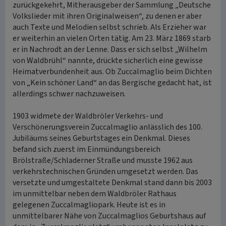
zurückgekehrt, Mitherausgeber der Sammlung „Deutsche
Volkslieder mit ihren Originalweisen“, zu denen er aber
auch Texte und Melodien selbst schrieb. Als Erzieher war
er weiterhin an vielen Orten tätig. Am 23. März 1869 starb
er in Nachrodt an der Lenne. Dass er sich selbst „Wilhelm
von Waldbrühl“ nannte, drückte sicherlich eine gewisse
Heimatverbundenheit aus. Ob Zuccalmaglio beim Dichten
von „Kein schöner Land“ an das Bergische gedacht hat, ist
allerdings schwer nachzuweisen.
1903 widmete der Waldbröler Verkehrs- und
Verschönerungsverein Zuccalmaglio anlässlich des 100.
Jubiläums seines Geburtstages ein Denkmal. Dieses
befand sich zuerst im Einmündungsbereich
Brölstraße/Schladerner Straße und musste 1962 aus
verkehrstechnischen Gründen umgesetzt werden. Das
versetzte und umgestaltete Denkmal stand dann bis 2003
im unmittelbar neben dem Waldbröler Rathaus
gelegenen Zuccalmagliopark. Heute ist es in
unmittelbarer Nähe von Zuccalmaglios Geburtshaus auf