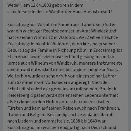
Wedel“, am 12.04.1803 geboren in dem
schieferverkleideten Waldbröler Haus Hochstraße 11.
Zuccalmaglios Vorfahren kamen aus Italien. Sein Vater
war ein wichtiger Rechtsbeamter im Amt Windeck und
hatte seinen Wohnsitz in Waldbröl. Viel Zeit verbrachte
Zuccalmaglio nicht in Waldbröl, denn kurz nach seiner
Geburt zog die Familie in Richtung Köln. In Zuccalmaglios
Elternhaus wurde viel musiziert und gesungen, und so
lernte auch Wilhelm von Waldbrühl mehrere Instrumente
spielen und entwickelte eine besondere Liebe zur Musik.
Weiterhin wurde er schon früh von einem seiner Lehrer
zum Sammeln von Volksliedern angeregt. Nach der
Schulzeit studierte er gemeinsam mit seinem Bruder in
Heidelberg. Später verdiente er seinen Lebensunterhalt
als Erzieher an den Höfen polnischer und russischer
Fürsten und kam auf seinen Reisen auch nach Frankreich,
Italien und Belgien. Beständig suchte er dabei überall
nach Liedern und sammelte sie. 1838 bis 1840 war
Zuccalmaglio, inzwischen endgültig nach Deutschland