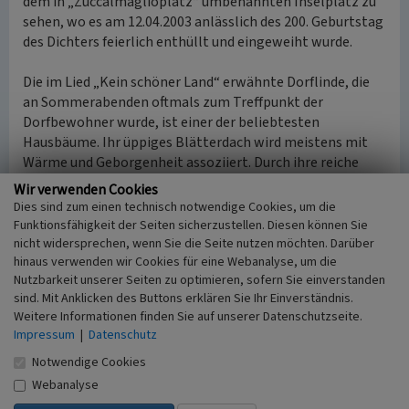
dem in „Zuccalmaglioplatz“ umbenannten Inselplatz zu
sehen, wo es am 12.04.2003 anlässlich des 200. Geburtstag
des Dichters feierlich enthüllt und eingeweiht wurde.
Die im Lied „Kein schöner Land“ erwähnte Dorflinde, die
an Sommerabenden oftmals zum Treffpunkt der
Dorfbewohner wurde, ist einer der beliebtesten
Hausbäume. Ihr üppiges Blätterdach wird meistens mit
Wärme und Geborgenheit assoziiert. Durch ihre reiche
Nektarproduktion ist sie zur Blütezeit eine wahre
Wir verwenden Cookies
Bienenweide. Oberhalb des Zuccalmaglio-Denkmals, kurz
Dies sind zum einen technisch notwendige Cookies, um die
vorm Bitzentor, befindet sich ein typischer Dorfplatz mit
Funktionsfähigkeit der Seiten sicherzustellen. Diesen können Sie
einem solchen Lindenbaum und einem Sitzrondell.
nicht widersprechen, wenn Sie die Seite nutzen möchten. Darüber
hinaus verwenden wir Cookies für eine Webanalyse, um die
Nutzbarkeit unserer Seiten zu optimieren, sofern Sie einverstanden
(Biologische Station Oberberg, 2013. Erstellt im Rahmen
sind. Mit Anklicken des Buttons erklären Sie Ihr Einverständnis.
des Projektes „Hecke, Hohlweg, Heimat –
Weitere Informationen finden Sie auf unserer Datenschutzseite.
Kulturlandschaftsvermittlung analog und digital“. Ein
Impressum
|
Datenschutz
Projekt im Rahmen des LVR Netzwerks Umwelt.)
Notwendige Cookies
Internet
Webanalyse
www.youtube.com
: Heintje - Kein schöner Land