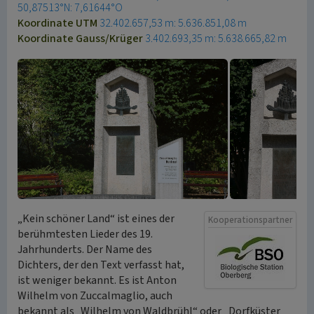
50,87513°N: 7,61644°O
Koordinate UTM
32.402.657,53 m: 5.636.851,08 m
Koordinate Gauss/Krüger
3.402.693,35 m: 5.638.665,82 m
„Kein schöner Land“ ist eines der
Kooperationspartner
berühmtesten Lieder des 19.
Jahrhunderts. Der Name des
Dichters, der den Text verfasst hat,
ist weniger bekannt. Es ist Anton
Wilhelm von Zuccalmaglio, auch
bekannt als „Wilhelm von Waldbrühl“ oder „Dorfküster