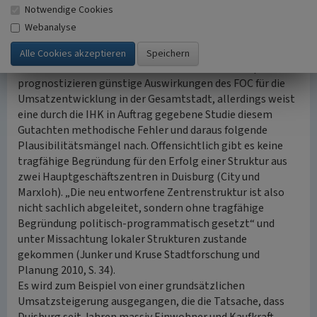
den im Masterplan Innenstadt von Sir Norman Foster
Notwendige Cookies
dargelegten und politisch akzeptierten
Webanalyse
Entwicklungsvorschlägen ab.
Ein von der Stadt in Auftrag gegebenes Gutachten sowie
das städtische Einzelhandels- und Zentrenkonzept
prognostizieren günstige Auswirkungen des FOC für die
Umsatzentwicklung in der Gesamtstadt, allerdings weist
eine durch die IHK in Auftrag gegebene Studie diesem
Gutachten methodische Fehler und daraus folgende
Plausibilitätsmängel nach. Offensichtlich gibt es keine
tragfähige Begründung für den Erfolg einer Struktur aus
zwei Hauptgeschäftszentren in Duisburg (City und
Marxloh). „Die neu entworfene Zentrenstruktur ist also
nicht sachlich abgeleitet, sondern ohne tragfähige
Begründung politisch-programmatisch gesetzt“ und
unter Missachtung lokaler Strukturen zustande
gekommen (Junker und Kruse Stadtforschung und
Planung 2010, S. 34).
Es wird zum Beispiel von einer grundsätzlichen
Umsatzsteigerung ausgegangen, die die Tatsache, dass