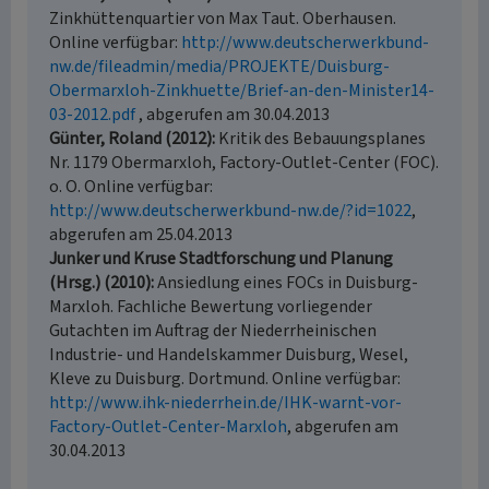
Zinkhüttenquartier von Max Taut. Oberhausen.
Online verfügbar:
http://www.deutscherwerkbund-
nw.de/fileadmin/media/PROJEKTE/Duisburg-
Obermarxloh-Zinkhuette/Brief-an-den-Minister14-
03-2012.pdf
, abgerufen am 30.04.2013
Günter, Roland (2012)
Kritik des Bebauungsplanes
Nr. 1179 Obermarxloh, Factory-Outlet-Center (FOC).
o. O. Online verfügbar:
http://www.deutscherwerkbund-nw.de/?id=1022
,
abgerufen am 25.04.2013
Junker und Kruse Stadtforschung und Planung
(Hrsg.) (2010)
Ansiedlung eines FOCs in Duisburg-
Marxloh. Fachliche Bewertung vorliegender
Gutachten im Auftrag der Niederrheinischen
Industrie- und Handelskammer Duisburg, Wesel,
Kleve zu Duisburg. Dortmund. Online verfügbar:
http://www.ihk-niederrhein.de/IHK-warnt-vor-
Factory-Outlet-Center-Marxloh
, abgerufen am
30.04.2013