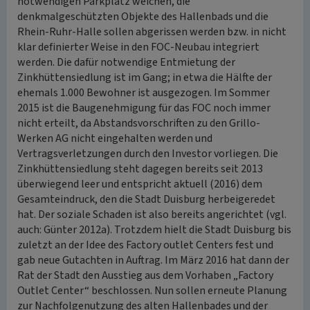
notwendigen Parkplatz weichen, die
denkmalgeschützten Objekte des Hallenbads und die
Rhein-Ruhr-Halle sollen abgerissen werden bzw. in nicht
klar definierter Weise in den FOC-Neubau integriert
werden. Die dafür notwendige Entmietung der
Zinkhüttensiedlung ist im Gang; in etwa die Hälfte der
ehemals 1.000 Bewohner ist ausgezogen. Im Sommer
2015 ist die Baugenehmigung für das FOC noch immer
nicht erteilt, da Abstandsvorschriften zu den Grillo-
Werken AG nicht eingehalten werden und
Vertragsverletzungen durch den Investor vorliegen. Die
Zinkhüttensiedlung steht dagegen bereits seit 2013
überwiegend leer und entspricht aktuell (2016) dem
Gesamteindruck, den die Stadt Duisburg herbeigeredet
hat. Der soziale Schaden ist also bereits angerichtet (vgl.
auch: Günter 2012a). Trotzdem hielt die Stadt Duisburg bis
zuletzt an der Idee des Factory outlet Centers fest und
gab neue Gutachten in Auftrag. Im März 2016 hat dann der
Rat der Stadt den Ausstieg aus dem Vorhaben „Factory
Outlet Center“ beschlossen. Nun sollen erneute Planung
zur Nachfolgenutzung des alten Hallenbades und der