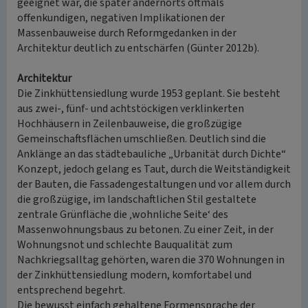
geeignet war, die später andernorts oftmals
offenkundigen, negativen Implikationen der
Massenbauweise durch Reformgedanken in der
Architektur deutlich zu entschärfen (Günter 2012b).
Architektur
Die Zinkhüttensiedlung wurde 1953 geplant. Sie besteht
aus zwei-, fünf- und achtstöckigen verklinkerten
Hochhäusern in Zeilenbauweise, die großzügige
Gemeinschaftsflächen umschließen. Deutlich sind die
Anklänge an das städtebauliche „Urbanität durch Dichte“
Konzept, jedoch gelang es Taut, durch die Weitständigkeit
der Bauten, die Fassadengestaltungen und vor allem durch
die großzügige, im landschaftlichen Stil gestaltete
zentrale Grünfläche die ‚wohnliche Seite‘ des
Massenwohnungsbaus zu betonen. Zu einer Zeit, in der
Wohnungsnot und schlechte Bauqualität zum
Nachkriegsalltag gehörten, waren die 370 Wohnungen in
der Zinkhüttensiedlung modern, komfortabel und
entsprechend begehrt.
Die bewusst einfach gehaltene Formensprache der