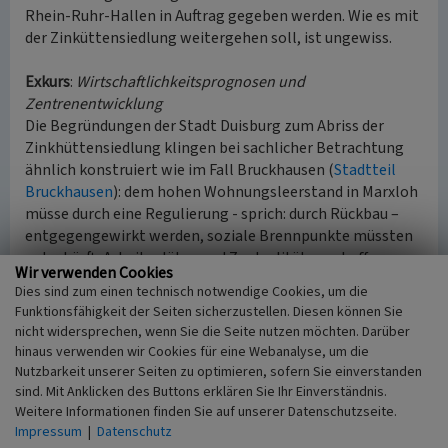
Rhein-Ruhr-Hallen in Auftrag gegeben werden. Wie es mit
der Zinküttensiedlung weitergehen soll, ist ungewiss.
Exkurs
:
Wirtschaftlichkeitsprognosen und
Zentrenentwicklung
Die Begründungen der Stadt Duisburg zum Abriss der
Zinkhüttensiedlung klingen bei sachlicher Betrachtung
ähnlich konstruiert wie im Fall Bruckhausen (
Stadtteil
Bruckhausen
): dem hohen Wohnungsleerstand in Marxloh
müsse durch eine Regulierung - sprich: durch Rückbau –
entgegengewirkt werden, soziale Brennpunkte müssten
entschärft, Arbeitsplätze und Zentralität geschaffen,
Wir verwenden Cookies
Einnahmen generiert werden… . Allerdings: in der
Dies sind zum einen technisch notwendige Cookies, um die
Zinkhüttensiedlung gab es weder Leerstand noch soziale
Funktionsfähigkeit der Seiten sicherzustellen. Diesen können Sie
Brennpunkte; es war eine intakte Wohnsiedlung ohne
nicht widersprechen, wenn Sie die Seite nutzen möchten. Darüber
Brennpunkte. Die Bonität der Investorenfirma scheint
hinaus verwenden wir Cookies für eine Webanalyse, um die
mehr als zweifelhaft zu sein und die Prognosen zu den
Nutzbarkeit unserer Seiten zu optimieren, sofern Sie einverstanden
wirtschaftlichen Auswirkungen des FOC sind methodisch
sind. Mit Anklicken des Buttons erklären Sie Ihr Einverständnis.
unsauber erstellt. Mit dem Beschluss zum Bau eines FOC
Weitere Informationen finden Sie auf unserer Datenschutzseite.
Impressum
|
Datenschutz
in Marxloh weicht die Stadt Duisburg außerdem stark von