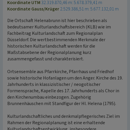
Koordinate UTM
32.319.870,46 m: 5.678.379,41 m
Koordinate Gauss/Krüger
2.529.386,51 m: 5.677.132,01 m
Die Ortschaft Helenabrunn ist hier beschrieben als
bedeutsamer Kulturlandschaftsbereich (KLB) wie im
Fachbeitrag Kulturlandschaft zum Regionalplan
Düsseldorf. Die wertbestimmenden Merkmale der
historischen Kulturlandschaft werden für die
Maßstabsebene der Regionalplanung kurz
zusammengefasst und charakterisiert.
Ortsensemble aus Pfarrkirche, Pfarrhaus und Friedhof
sowie historische Hofanlagen um den Anger. Kirche des 19.
Jahrhunderts in klassizistischer / neogotischer
Formensprache, Kapelle des 17. Jahrhunderts als Chor in
den Kirchenumbau einbezogen. Zugehörig
Brunnenhäuschen mit Standfigur der Hl. Helena (1795).
Kulturlandschaftliches und denkmalpflegerisches Ziel im
Rahmen der Regionalplanung ist eine erhaltende
Kulturlandschaftsentwicklung, insbesondere