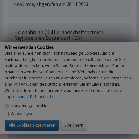
nrw.lvr.de
, abgerufen am 28.11.2013
Helenabrunn (Kulturlandschaftsbereich
Regionalplan Düsseldorf 103)
Wir verwenden Cookies
Schlagwörter
Dies sind zum einen technisch notwendige Cookies, um die
Kulturlandschaftsbereich
Angerdorf
Hof
Funktionsfähigkeit der Seiten sicherzustellen. Diesen können Sie
(Landwirtschaft)
Pfarrkirche
Pfarrhaus
Friedhof
nicht widersprechen, wenn Sie die Seite nutzen möchten. Darüber
Fachsicht(en)
hinaus verwenden wir Cookies für eine Webanalyse, um die
Kulturlandschaftspflege, Denkmalpflege,
Nutzbarkeit unserer Seiten zu optimieren, sofern Sie einverstanden
Landeskunde, Raumplanung
sind. Mit Anklicken des Buttons erklären Sie Ihr Einverständnis.
Erfassungsmaßstab
Weitere Informationen finden Sie auf unserer Datenschutzseite.
i.d.R. 1:25.000 (kleiner als 1:20.000)
Impressum
|
Datenschutz
Erfassungsmethode
Notwendige Cookies
Geländebegehung/-kartierung, Archivauswertung,
Webanalyse
Literaturauswertung
Historischer Zeitraum
Beginn 2012