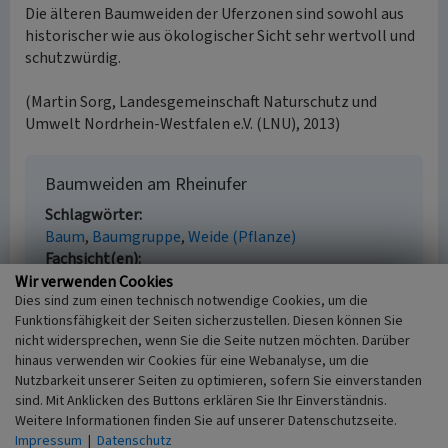
Die älteren Baumweiden der Uferzonen sind sowohl aus
historischer wie aus ökologischer Sicht sehr wertvoll und
schutzwürdig.
(Martin Sorg, Landesgemeinschaft Naturschutz und
Umwelt Nordrhein-Westfalen e.V. (LNU), 2013)
Baumweiden am Rheinufer
Schlagwörter
Baum
Baumgruppe
Weide (Pflanze)
Fachsicht(en)
Kulturlandschaftspflege
Wir verwenden Cookies
Dies sind zum einen technisch notwendige Cookies, um die
Erfassungsmaßstab
Funktionsfähigkeit der Seiten sicherzustellen. Diesen können Sie
i.d.R. 1:5.000 (größer als 1:20.000)
nicht widersprechen, wenn Sie die Seite nutzen möchten. Darüber
Erfassungsmethode
hinaus verwenden wir Cookies für eine Webanalyse, um die
Auswertung historischer Karten,
Nutzbarkeit unserer Seiten zu optimieren, sofern Sie einverstanden
Geländebegehung/-kartierung
sind. Mit Anklicken des Buttons erklären Sie Ihr Einverständnis.
Historischer Zeitraum
Weitere Informationen finden Sie auf unserer Datenschutzseite.
Beginn 1900
Impressum
|
Datenschutz