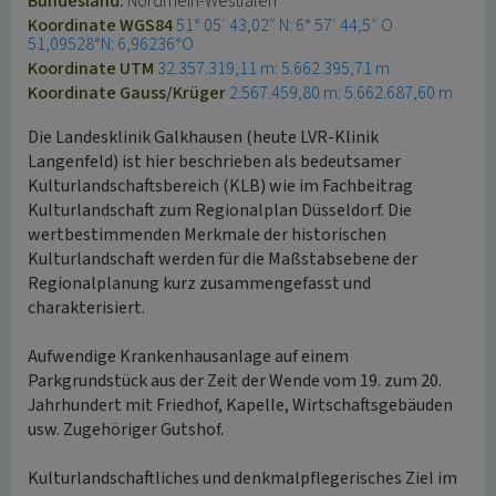
Bundesland:
Nordrhein-Westfalen
Koordinate WGS84
51° 05′ 43,02″ N: 6° 57′ 44,5″ O
51,09528°N: 6,96236°O
Koordinate UTM
32.357.319,11 m: 5.662.395,71 m
Koordinate Gauss/Krüger
2.567.459,80 m: 5.662.687,60 m
Die Landesklinik Galkhausen (heute LVR-Klinik
Langenfeld) ist hier beschrieben als bedeutsamer
Kulturlandschaftsbereich (KLB) wie im Fachbeitrag
Kulturlandschaft zum Regionalplan Düsseldorf. Die
wertbestimmenden Merkmale der historischen
Kulturlandschaft werden für die Maßstabsebene der
Regionalplanung kurz zusammengefasst und
charakterisiert.
Aufwendige Krankenhausanlage auf einem
Parkgrundstück aus der Zeit der Wende vom 19. zum 20.
Jahrhundert mit Friedhof, Kapelle, Wirtschaftsgebäuden
usw. Zugehöriger Gutshof.
Kulturlandschaftliches und denkmalpflegerisches Ziel im