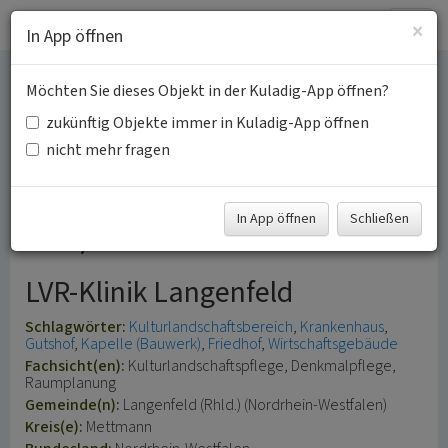
Togg
×
In App öffnen
navig
Möchten Sie dieses Objekt in der Kuladig-App öffnen?
Landesklinik Galkhausen
zukünftig Objekte immer in Kuladig-App öffnen
(Kulturlandschaftsbereich
nicht mehr fragen
Regionalplan Düsseldorf
In App öffnen
Schließen
217)
LVR-Klinik Langenfeld
Schlagwörter:
Kulturlandschaftsbereich
Krankenhaus
Gutshof
Kapelle (Bauwerk)
Friedhof
Wirtschaftsgebäude
Fachsicht(en):
Kulturlandschaftspflege, Denkmalpflege,
Raumplanung
Gemeinde(n):
Langenfeld (Rhld.) (Nordrhein-Westfalen)
Kreis(e):
Mettmann