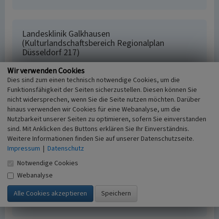
Landesklinik Galkhausen
(Kulturlandschaftsbereich Regionalplan
Düsseldorf 217)
Schlagwörter
Wir verwenden Cookies
Kulturlandschaftsbereich
Krankenhaus
Gutshof
Dies sind zum einen technisch notwendige Cookies, um die
Kapelle (Bauwerk)
Friedhof
Wirtschaftsgebäude
Funktionsfähigkeit der Seiten sicherzustellen. Diesen können Sie
Fachsicht(en)
nicht widersprechen, wenn Sie die Seite nutzen möchten. Darüber
hinaus verwenden wir Cookies für eine Webanalyse, um die
Kulturlandschaftspflege, Denkmalpflege,
Nutzbarkeit unserer Seiten zu optimieren, sofern Sie einverstanden
Raumplanung
sind. Mit Anklicken des Buttons erklären Sie Ihr Einverständnis.
Erfassungsmaßstab
Weitere Informationen finden Sie auf unserer Datenschutzseite.
i.d.R. 1:25.000 (kleiner als 1:20.000)
Impressum
|
Datenschutz
Erfassungsmethode
Notwendige Cookies
Literaturauswertung, Geländebegehung/-
kartierung, Archivauswertung
Webanalyse
Historischer Zeitraum
Beginn 2012