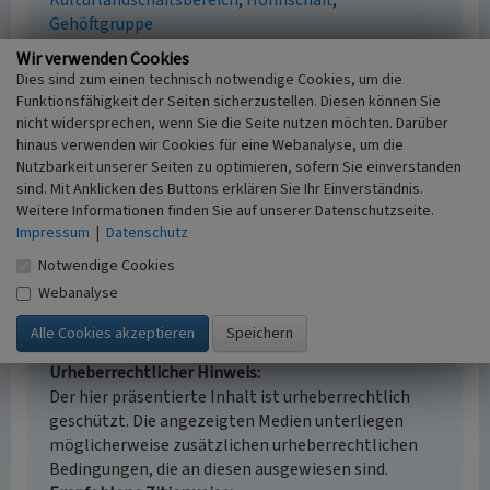
Kulturlandschaftsbereich
Honnschaft
Gehöftgruppe
Fachsicht(en)
Wir verwenden Cookies
Kulturlandschaftspflege, Denkmalpflege,
Dies sind zum einen technisch notwendige Cookies, um die
Landeskunde, Raumplanung
Funktionsfähigkeit der Seiten sicherzustellen. Diesen können Sie
Erfassungsmaßstab
nicht widersprechen, wenn Sie die Seite nutzen möchten. Darüber
Keine Angabe
hinaus verwenden wir Cookies für eine Webanalyse, um die
Nutzbarkeit unserer Seiten zu optimieren, sofern Sie einverstanden
Erfassungsmethode
sind. Mit Anklicken des Buttons erklären Sie Ihr Einverständnis.
Literaturauswertung
Weitere Informationen finden Sie auf unserer Datenschutzseite.
Historischer Zeitraum
Impressum
|
Datenschutz
Beginn 2012
Notwendige Cookies
Webanalyse
Empfohlene Zitierweise
Urheberrechtlicher Hinweis
Der hier präsentierte Inhalt ist urheberrechtlich
geschützt. Die angezeigten Medien unterliegen
möglicherweise zusätzlichen urheberrechtlichen
Bedingungen, die an diesen ausgewiesen sind.