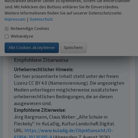
Nutzbarkeit unserer Seiten zu optimieren, sofern Sie einverstanden
Geländebegehung/-kartierung, Auswertung
sind. Mit Anklicken des Buttons erklären Sie Ihr Einverständnis.
historischer Karten, Auswertung historischer Fotos,
Weitere Informationen finden Sie auf unserer Datenschutzseite.
Literaturauswertung
Impressum
|
Datenschutz
Historischer Zeitraum
Notwendige Cookies
Beginn 1791
Webanalyse
Empfohlene Zitierweise
Urheberrechtlicher Hinweis
Der hier präsentierte Inhalt steht unter der freien
Lizenz CC BY 4.0 (Namensnennung). Die angezeigten
Medien unterliegen möglicherweise zusätzlichen
urheberrechtlichen Bedingungen, die an diesen
ausgewiesen sind.
Empfohlene Zitierweise
Jörg Bargmann, Claus Weber: „Alte Schule in
Fleckeby”. In: KuLaDig, Kultur.Landschaft.Digital.
URL:
https://www.kuladig.de/Objektansicht/O-
61954-20130305-9
(Abgerufen: 7. August 2026)