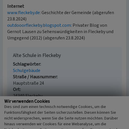
Internet
www.fleckeby.de
: Geschichte der Gemeinde (abgerufen
23.8.2024)
outdooorfleckeby.blogspot.com
: Privater Blog von
Gernot Lausen zu Sehenswürdigkeiten in Fleckeby und
Umgegend (2012) (abgerufen 23.8.2024)
Alte Schule in Fleckeby
Schlagwörter
Schulgebäude
Straße / Hausnummer
Hauptstraße 24
Ort
24340 Fleckeby
Wir verwenden Cookies
Fachsicht(en)
Dies sind zum einen technisch notwendige Cookies, um die
Landeskunde
Funktionsfähigkeit der Seiten sicherzustellen. Diesen können Sie
Erfassungsmaßstab
nicht widersprechen, wenn Sie die Seite nutzen möchten. Darüber
i.d.R. 1:5.000 (größer als 1:20.000)
hinaus verwenden wir Cookies für eine Webanalyse, um die
Erfassungsmethode