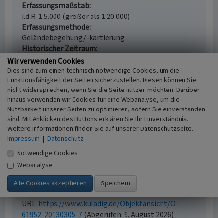
Erfassungsmaßstab
i.d.R. 1:5.000 (größer als 1:20.000)
Erfassungsmethode
Geländebegehung/-kartierung
Historischer Zeitraum
Beginn 1847
Wir verwenden Cookies
Dies sind zum einen technisch notwendige Cookies, um die
Funktionsfähigkeit der Seiten sicherzustellen. Diesen können Sie
nicht widersprechen, wenn Sie die Seite nutzen möchten. Darüber
hinaus verwenden wir Cookies für eine Webanalyse, um die
Empfohlene Zitierweise
Nutzbarkeit unserer Seiten zu optimieren, sofern Sie einverstanden
Urheberrechtlicher Hinweis
sind. Mit Anklicken des Buttons erklären Sie Ihr Einverständnis.
Der hier präsentierte Inhalt ist urheberrechtlich
Weitere Informationen finden Sie auf unserer Datenschutzseite.
Impressum
|
Datenschutz
geschützt. Die angezeigten Medien unterliegen
möglicherweise zusätzlichen urheberrechtlichen
Notwendige Cookies
Bedingungen, die an diesen ausgewiesen sind.
Webanalyse
Empfohlene Zitierweise
„Brücke der B 76 über die Große Hüttener Au in
Fleckeby”. In: KuLaDig, Kultur.Landschaft.Digital.
URL:
https://www.kuladig.de/Objektansicht/O-
61952-20130305-7
(Abgerufen: 9. August 2026)