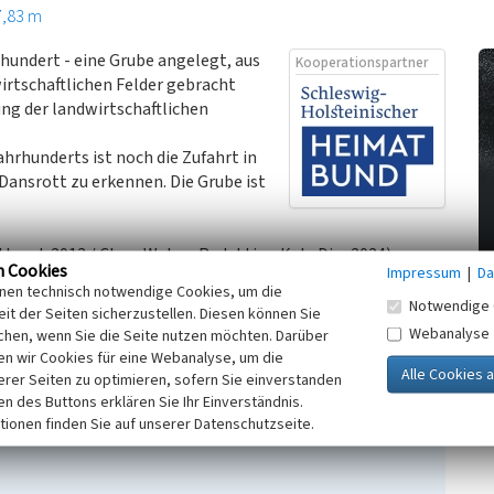
7,83 m
hundert - eine Grube angelegt, aus
Kooperationspartner
irtschaftlichen Felder gebracht
ng der landwirtschaftlichen
hrhunderts ist noch die Zufahrt in
Dansrott zu erkennen. Die Grube ist
bund, 2013 / Claus Weber, Redaktion KuLaDig, 2024)
n Cookies
Impressum
|
Da
inen technisch notwendige Cookies, um die
Notwendige 
it der Seiten sicherzustellen. Diesen können Sie
erufen 29.08.2024)
Webanalyse
chen, wenn Sie die Seite nutzen möchten. Darüber
n wir Cookies für eine Webanalyse, um die
erer Seiten zu optimieren, sofern Sie einverstanden
ken des Buttons erklären Sie Ihr Einverständnis.
tionen finden Sie auf unserer Datenschutzseite.