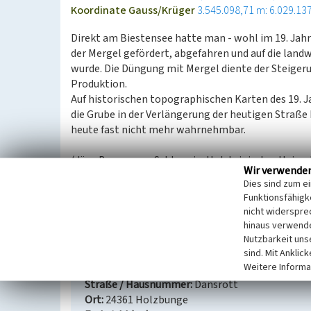
Koordinate Gauss/Krüger
3.545.098,71 m: 6.029.13
Direkt am Biestensee hatte man - wohl im 19. Jahr
der Mergel gefördert, abgefahren und auf die landw
wurde. Die Düngung mit Mergel diente der Steigeru
Produktion.
Auf historischen topographischen Karten des 19. Ja
die Grube in der Verlängerung der heutigen Straße 
heute fast nicht mehr wahrnehmbar.
(Jörg Bargmann, Schleswig-Holsteinischer Heimat
Wir verwende
Dies sind zum e
Internet
Funktionsfähigke
de.wikipedia.org
: Zur Verwendung des Mergels (abg
nicht widerspre
hinaus verwende
Nutzbarkeit uns
Mergelgrube in Grotwisch bei Holzbunge
sind. Mit Anklic
Weitere Informa
Schlagwörter
Mergelgrube
Straße / Hausnummer
Dansrott
Ort
24361 Holzbunge