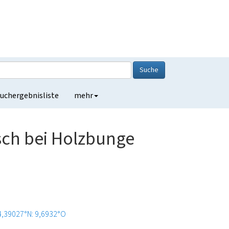
Suche
uchergebnisliste
mehr
sch bei Holzbunge
4,39027°N: 9,6932°O