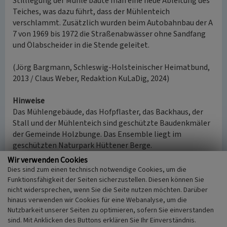
Stilllegung der Mühle baute man eine neue Ableitung des
Teiches, was dazu führt, dass der Mühlenteich
verschlammt. Zusätzlich wurden beim Autobahnbau der A
7 von 1969 bis 1972 die Straßenabwässer ohne Sandfang
und Ölabscheider in die Stende geleitet.
(Jörg Bargmann, Schleswig-Holsteinischer Heimatbund,
2013 / Claus Weber, Redaktion KuLaDig, 2024)
Hinweise
Das Mühlengebäude, das Hofpflaster, das Backhaus, der
Stall und der Mühlenteich sind geschützte Baudenkmäler
der Gemeinde Holzbunge. Das Ensemble liegt im
geschützten Naturpark Hüttener Berge.
Die Geometrie des Mühlenteiches wurde von historischen
Wir verwenden Cookies
Karten abgegriffen, vor dem Bau der Autobahn.
Dies sind zum einen technisch notwendige Cookies, um die
Funktionsfähigkeit der Seiten sicherzustellen. Diesen können Sie
Internet
nicht widersprechen, wenn Sie die Seite nutzen möchten. Darüber
hinaus verwenden wir Cookies für eine Webanalyse, um die
www.komoot.com
: Klaus SchleiRadler, Wassermühle
Nutzbarkeit unserer Seiten zu optimieren, sofern Sie einverstanden
Stenten (2021) (abgerufen 12.7.2024)
sind. Mit Anklicken des Buttons erklären Sie Ihr Einverständnis.
de.wikipedia.org
: Kulturdenkmäler in Holzbunge