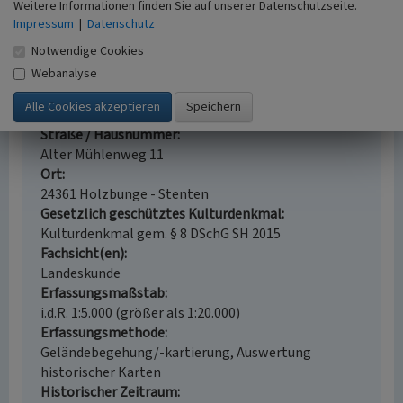
Weitere Informationen finden Sie auf unserer Datenschutzseite.
(abgerufen 12.7.2024)
Impressum
|
Datenschutz
Notwendige Cookies
Wassermühle Stenten bei Holzbunge
Webanalyse
Schlagwörter
Wassermühle
Mühlenteich
Wehr (Stauanlage)
Straße / Hausnummer
Alter Mühlenweg 11
Ort
24361 Holzbunge - Stenten
Gesetzlich geschütztes Kulturdenkmal
Kulturdenkmal gem. § 8 DSchG SH 2015
Fachsicht(en)
Landeskunde
Erfassungsmaßstab
i.d.R. 1:5.000 (größer als 1:20.000)
Erfassungsmethode
Geländebegehung/-kartierung, Auswertung
historischer Karten
Historischer Zeitraum