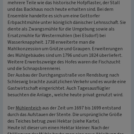
mehrere Teile wie das historische Hofpflaster, der Stall
und das Backhaus noch heute erhalten sind. Bei dem
Ensemble handelte es sich um eine Gottorfer
Erbpachtmühle unter königlich dänischer Lehnsschaft. Sie
diente als Zwangsmühle für die Umgebung sowie als
Ersatzmühle für Westermühlen (bei Elsdorf) bei
Wasserknappheit. 1738 erweiterte man die
Mahlkonzession um Grütze und Graupen. Erweiterungen
des Mühlgebäudes sind um 1796 und um 1824 überliefert.
Weitere Erwerbszweige des Hofes waren die Fischzucht
und die Schnapsbrennerei.
Der Ausbau der Durchgangsstraße von Rendsburg nach
Schleswig brachte zusätzlichen Verkehr und es wurde eine
Gastwirtschaft eingerichtet. Auch Tagesausflügler
besuchten die Anlage., welche heute privat genutzt wird.
Der
Mühlenteich
aus der Zeit um 1697 bis 1699 entstand
durch das Aufstauen der Stente. Die ursprüngliche Größe
des Teiches betrug zwei Hektar (siehe Karte).
Heute ist dieser um einen Hektar kleiner. Nach der