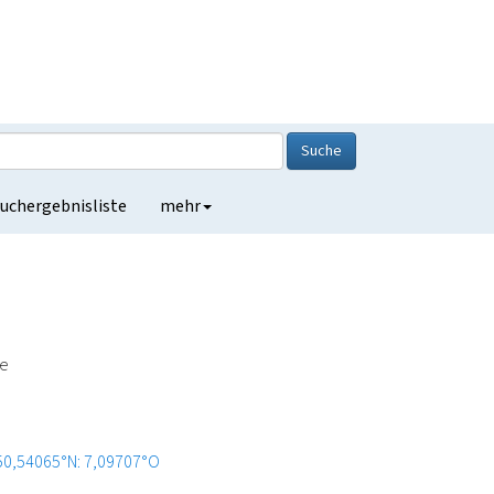
Suche
uchergebnisliste
mehr
de
50,54065°N: 7,09707°O