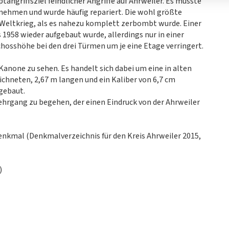
tangriffsziel feindlicher Angriffe auf Ahrweiler. Es musste
nnehmen und wurde häufig repariert. Die wohl größte
 Weltkrieg, als es nahezu komplett zerbombt wurde. Einer
ts 1958 wieder aufgebaut wurde, allerdings nur in einer
chosshöhe bei den drei Türmen um je eine Etage verringert.
Kanone zu sehen. Es handelt sich dabei um eine in alten
chneten, 2,67 m langen und ein Kaliber von 6,7 cm
gebaut.
 Wehrgang zu begehen, der einen Eindruck von der Ahrweiler
enkmal (Denkmalverzeichnis für den Kreis Ahrweiler 2015,
)