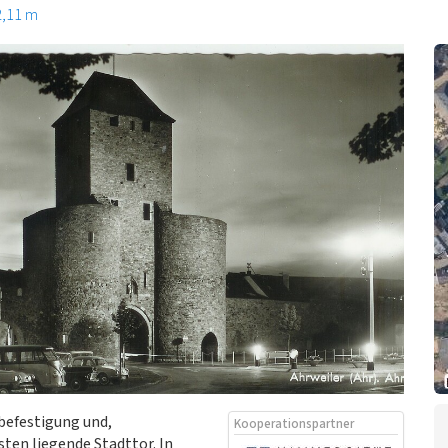
2,11 m
tbefestigung und,
Kooperationspartner
en liegende Stadttor. In