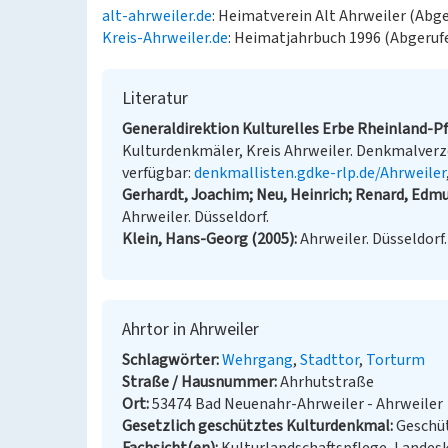
alt-ahrweiler.de
: Heimatverein Alt Ahrweiler (Abg
Kreis-Ahrweiler.de
: Heimatjahrbuch 1996 (Abgeruf
Literatur
Generaldirektion Kulturelles Erbe Rheinland-Pfa
Kulturdenkmäler, Kreis Ahrweiler. Denkmalverzeic
verfügbar:
denkmallisten.gdke-rlp.de/Ahrweiler
Gerhardt, Joachim; Neu, Heinrich; Renard, Edmu
Ahrweiler. Düsseldorf.
Klein, Hans-Georg (2005)
Ahrweiler. Düsseldorf.
Ahrtor in Ahrweiler
Schlagwörter
Wehrgang
Stadttor
Torturm
Straße / Hausnummer
Ahrhutstraße
Ort
53474 Bad Neuenahr-Ahrweiler - Ahrweiler
Gesetzlich geschütztes Kulturdenkmal
Geschüt