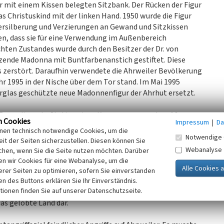
ner mit einem Kissen belegten Sitzbank. Der Rücken der Figur
as Christuskind mit der linken Hand. 1950 wurde die Figur
 Versilberung und Verzierungen an Gewand und Sitzkissen
ßen, dass sie für eine Verwendung im Außenbereich
chten Zustandes wurde durch den Besitzer der Dr. von
itzende Madonna mit Buntfarbenanstich gestiftet. Diese
 zerstört. Daraufhin verwendete die Ahrweiler Bevölkerung
Jahr 1995 in der Nische über dem Tor stand. Im Mai 1995
erglas geschützte neue Madonnenfigur der Ahrhut ersetzt.
res die erste Station eines Kreuzweges aus dem 16.
n Cookies
Impressum
|
Da
kann jedoch nach seiner Restaurierung zwischen 1991 und
inen technisch notwendige Cookies, um die
te findet sich eine Replik dieses Kreuztragungsreliefs im
Notwendige 
it der Seiten sicherzustellen. Diesen können Sie
hr 1542. Hinweise darauf gibt der Schlussstein, der im
Webanalyse
chen, wenn Sie die Seite nutzen möchten. Darüber
ts wurde in Ahrweiler ein Kreuzweg mit sieben Fußfällen
n wir Cookies für eine Webanalyse, um die
rg führte. Auf dem Weg versuchten die Gläubigen die Leiden
erer Seiten zu optimieren, sofern Sie einverstanden
 meditierend abschritten. Das Relief besteht aus zwei
ken des Buttons erklären Sie Ihr Einverständnis.
tionen finden Sie auf unserer Datenschutzseite.
ochrelief zeigt den Fußfall Christi vor Veronik, das
das gelobte Land dar.