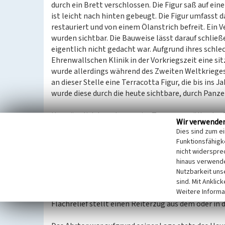
durch ein Brett verschlossen. Die Figur saß auf ei
ist leicht nach hinten gebeugt. Die Figur umfasst d
restauriert und von einem Ölanstrich befreit. Ein
wurden sichtbar. Die Bauweise lässt darauf schlie
eigentlich nicht gedacht war. Aufgrund ihres schle
Ehrenwallschen Klinik in der Vorkriegszeit eine s
wurde allerdings während des Zweiten Weltkrieges
an dieser Stelle eine Terracotta Figur, die bis ins 
wurde diese durch die heute sichtbare, durch Panz
Ursprünglich konnte man im Tonnengewölbe des To
Wir verwende
Jahrhundert sehen. Diese wurde jedoch entfernt, 
Dies sind zum e
1995 im städtischen Museum betrachtet werden. Heu
Funktionsfähigke
Torbogen. Vermutlich stammt das Relief aus dem Ja
nicht widerspre
Bogen verarbeitet wurde. Mitte des 16. Jahrhunder
hinaus verwende
errichtet, der vom Ahrtor zum Kloster Calvarienbe
Nutzbarkeit uns
Jesu nachzuerleben, indem sie den Weg betend oder
sind. Mit Anklic
Weitere Informa
Teilen. Eine Hochrelief und einem Flachrelief. Das H
Flachrelief stellt einen Reiterzug aus dem oder in 