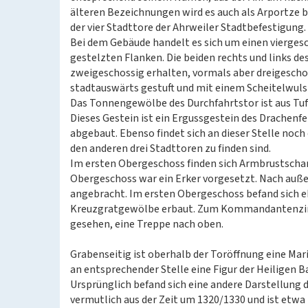
älteren Bezeichnungen wird es auch als Arportze b
der vier Stadttore der Ahrweiler Stadtbefestigung.
Bei dem Gebäude handelt es sich um einen vierge
gestelzten Flanken. Die beiden rechts und links 
zweigeschossig erhalten, vormals aber dreigescho
stadtauswärts gestuft und mit einem Scheitelwuls
Das Tonnengewölbe des Durchfahrtstor ist aus Tuf
Dieses Gestein ist ein Ergussgestein des Drachenfe
abgebaut. Ebenso findet sich an dieser Stelle noch 
den anderen drei Stadttoren zu finden sind.
Im ersten Obergeschoss finden sich Armbrustschar
Obergeschoss war ein Erker vorgesetzt. Nach auße
angebracht. Im ersten Obergeschoss befand sich
Kreuzgratgewölbe erbaut. Zum Kommandantenzimmer
gesehen, eine Treppe nach oben.
Grabenseitig ist oberhalb der Toröffnung eine Marie
an entsprechender Stelle eine Figur der Heiligen B
Ursprünglich befand sich eine andere Darstellung
vermutlich aus der Zeit um 1320/1330 und ist etwa 