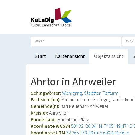
Start
Kartenansicht
Objektansicht
S
Ahrtor in Ahrweiler
Schlagwörter:
Wehrgang
Stadttor
Torturm
Fachsicht(en):
Kulturlandschaftspflege, Landeskun
Gemeinde(n):
Bad Neuenahr-Ahrweiler
Kreis(e):
Ahrweiler
Bundesland:
Rheinland-Pfalz
Koordinate WGS84
50° 32′ 26,34″ N: 7° 05′ 49,47″ O
Koordinate UTM
32.365.163,09 m: 5.600.474,46 m