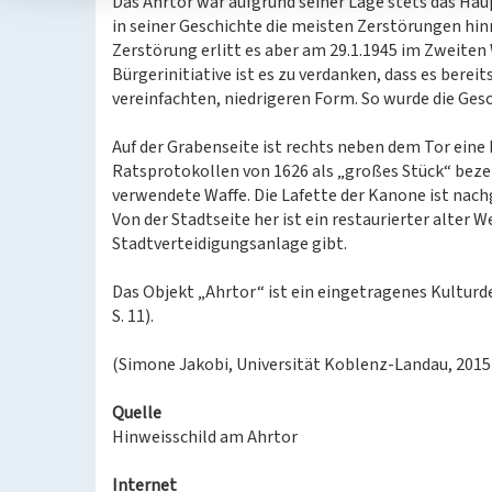
Das Ahrtor war aufgrund seiner Lage stets das Haup
in seiner Geschichte die meisten Zerstörungen hi
Zerstörung erlitt es aber am 29.1.1945 im Zweiten
Bürgerinitiative ist es zu verdanken, dass es berei
vereinfachten, niedrigeren Form. So wurde die Ges
Auf der Grabenseite ist rechts neben dem Tor eine 
Ratsprotokollen von 1626 als „großes Stück“ bezei
verwendete Waffe. Die Lafette der Kanone ist nach
Von der Stadtseite her ist ein restaurierter alter
Stadtverteidigungsanlage gibt.
Das Objekt „Ahrtor“ ist ein eingetragenes Kulturd
S. 11).
(Simone Jakobi, Universität Koblenz-Landau, 2015
Quelle
Hinweisschild am Ahrtor
Internet