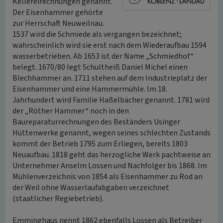
Kellereirechnungen genannt.
Der Eisenhammer gehörte
zur Herrschaft Neuweilnau.
1537 wird die Schmiede als vergangen bezeichnet;
wahrscheinlich wird sie erst nach dem Wiederaufbau 1594
wasserbetrieben. Ab 1653 ist der Name „Schmiedhof“
belegt. 1670/80 legt Schultheiß Daniel Michel einen
Blechhammer an. 1711 stehen auf dem Industrieplatz der
Eisenhammer und eine Hammermühle. Im 18.
Jahrhundert wird Familie Haßelbächer genannt. 1781 wird
der „Röther Hammer“ noch in den
Baureparaturrechnungen des Beständers Usinger
Hüttenwerke genannt, wegen seines schlechten Zustands
kommt der Betrieb 1795 zum Erliegen, bereits 1803
Neuaufbau. 1818 geht das herzogliche Werk pachtweise an
Unternehmer Anselm Lossen und Nachfolger bis 1868. Im
Mühlenverzeichnis von 1854 als Eisenhammer zu Rod an
der Weil ohne Wasserlaufabgaben verzeichnet
(staatlicher Regiebetrieb).
Emminghaus nennt 1862 ebenfalls Lossen als Betreiber