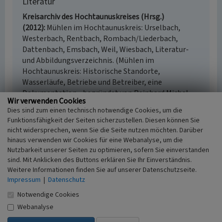
Literatur
Kreisarchiv des Hochtaunuskreises (Hrsg.)
(2012)
Mühlen im Hochtaunuskreis: Urselbach,
Westerbach, Rentbach, Rombach/Liederbach,
Dattenbach, Emsbach, Weil, Wiesbach, Literatur-
und Abbildungsverzeichnis. (Mühlen im
Hochtaunuskreis: Historische Standorte,
Wasserläufe, Betriebe und Betreiber, eine
Dokumentation - begründet von Reinhard Michel,
Wir verwenden Cookies
fortgeführt von von Ingrid Berg und Alexander
Dies sind zum einen technisch notwendige Cookies, um die
Wächtershäuser, Band 2.) Bad Homburg v.d. Höhe.
Funktionsfähigkeit der Seiten sicherzustellen. Diesen können Sie
Kreisarchiv des Hochtaunuskreises (Hrsg.)
nicht widersprechen, wenn Sie die Seite nutzen möchten. Darüber
(2012)
Mühlen im Hochtaunuskreis: Abbildungen
hinaus verwenden wir Cookies für eine Webanalyse, um die
und Namensverzeichnis. (Mühlen im
Nutzbarkeit unserer Seiten zu optimieren, sofern Sie einverstanden
Hochtaunuskreis: Historische Standorte,
sind. Mit Anklicken des Buttons erklären Sie Ihr Einverständnis.
Wasserläufe, Betriebe und Betreiber, eine
Weitere Informationen finden Sie auf unserer Datenschutzseite.
Impressum
Dokumentation - begründet von Reinhard Michel,
|
Datenschutz
fortgeführt von von Ingrid Berg und Alexander
Notwendige Cookies
Wächtershäuser, Band 3.) Bad Homburg v.d. Höhe.
Webanalyse