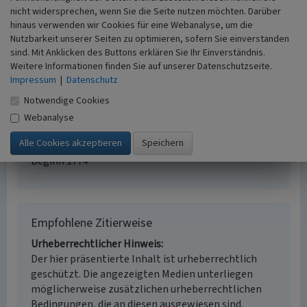
Weil)
nicht widersprechen, wenn Sie die Seite nutzen möchten. Darüber
Schlagwörter
hinaus verwenden wir Cookies für eine Webanalyse, um die
Nutzbarkeit unserer Seiten zu optimieren, sofern Sie einverstanden
Wassermühle
Ölmühle
sind. Mit Anklicken des Buttons erklären Sie Ihr Einverständnis.
Fachsicht(en)
Weitere Informationen finden Sie auf unserer Datenschutzseite.
Kulturlandschaftspflege, Landeskunde
Impressum
|
Datenschutz
Erfassungsmaßstab
i.d.R. 1:5.000 (größer als 1:20.000)
Notwendige Cookies
Erfassungsmethode
Webanalyse
keine Angabe
Historischer Zeitraum
Beginn 1774
Empfohlene Zitierweise
Urheberrechtlicher Hinweis
Der hier präsentierte Inhalt ist urheberrechtlich
geschützt. Die angezeigten Medien unterliegen
möglicherweise zusätzlichen urheberrechtlichen
Bedingungen, die an diesen ausgewiesen sind.