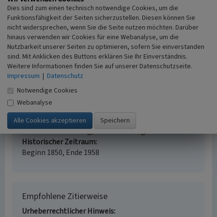
Dies sind zum einen technisch notwendige Cookies, um die
Schlagwörter
Funktionsfähigkeit der Seiten sicherzustellen. Diesen können Sie
Mahlmühle
nicht widersprechen, wenn Sie die Seite nutzen möchten. Darüber
Straße / Hausnummer
hinaus verwenden wir Cookies für eine Webanalyse, um die
Hohemarkstraße 110
Nutzbarkeit unserer Seiten zu optimieren, sofern Sie einverstanden
Ort
sind. Mit Anklicken des Buttons erklären Sie Ihr Einverständnis.
Weitere Informationen finden Sie auf unserer Datenschutzseite.
Oberursel
Impressum
|
Datenschutz
Fachsicht(en)
Kulturlandschaftspflege, Archäologie, Landeskunde
Notwendige Cookies
Erfassungsmaßstab
Webanalyse
i.d.R. 1:5.000 (größer als 1:20.000)
Erfassungsmethode
Literaturauswertung, Fernerkundung
Historischer Zeitraum
Beginn 1850, Ende 1958
Empfohlene Zitierweise
Urheberrechtlicher Hinweis