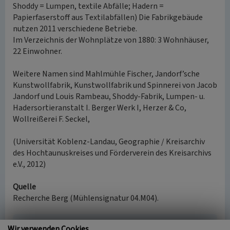
Shoddy = Lumpen, textile Abfälle; Hadern =
Papierfaserstoff aus Textilabfällen) Die Fabrikgebäude
nutzen 2011 verschiedene Betriebe.
Im Verzeichnis der Wohnplätze von 1880: 3 Wohnhäuser,
22 Einwohner.
Weitere Namen sind Mahlmühle Fischer, Jandorf’sche
Kunstwollfabrik, Kunstwollfabrik und Spinnerei von Jacob
Jandorf und Louis Rambeau, Shoddy-Fabrik, Lumpen- u.
Hadersortieranstalt I. Berger Werk I, Herzer & Co,
Wollreißerei F. Seckel,
(Universität Koblenz-Landau, Geographie / Kreisarchiv
des Hochtaunuskreises und Förderverein des Kreisarchivs
e.V., 2012)
Quelle
Recherche Berg (Mühlensignatur 04.M04).
Lumpensortieranstalt Berger
Wir verwenden Cookies