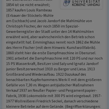
1854 ist sie nicht erwähnt;
1857 kaufen Louis Rambeau
(Erbauer der Stöckels-Mühle
am Eschbach) und Jacob Jandorf die Mahlmühle von
Christoph Fischer, der noch 1850 im Spezial-
Gewerberegister der Stadt unter den 14 Mahlmühlen
erwähnt wird, aber wahrscheinlich den Betrieb schon
eingestellt hat. Emminghaus nennt noch 1862 die Mühle
des Herrn Fischer (mit dem Hinweis: Kunstwollfabrik).
1860 steht hier die erste Dampfmaschine in Oberursel.
1901 arbeitet die Dampfmaschine mit 120 PS und nur noch
15 PS Wasserkraft, Besitzer sind Saly und Ignatz Jandorf
junior Besitzerwechsel 1910 zu Berger und Liesa. 1913
Großbrand und Wiederaufbau. 1922 Dazukauf des
benachbarten Kupferhammers Werk II mit dem größeren
Gefälle von 7,30 m. Wegen antijüdischer Maßnahmen
Verkauf 1937 an Neußer Papier- und Pergamentpapier-
Fabrik, 1938 Lokomobile mit 300 PS wird eingebaut. 1957-
1977 Wollreißerei Friedrich Seckel, danach verschiedene
kleinere Betriebe auf dem Gelände. (Begriffserklärungen: