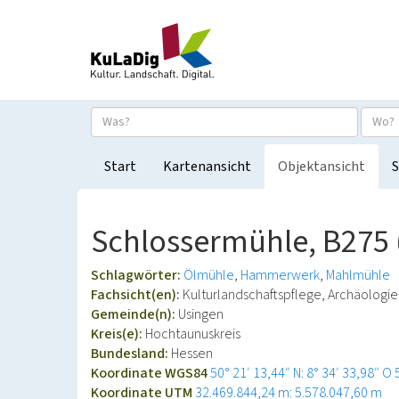
Start
Kartenansicht
Objektansicht
S
Schlossermühle, B275
Schlagwörter:
Ölmühle
Hammerwerk
Mahlmühle
Fachsicht(en):
Kulturlandschaftspflege, Archäolog
Gemeinde(n):
Usingen
Kreis(e):
Hochtaunuskreis
Bundesland:
Hessen
Koordinate WGS84
50° 21′ 13,44″ N: 8° 34′ 33,98″ O
Koordinate UTM
32.469.844,24 m: 5.578.047,60 m