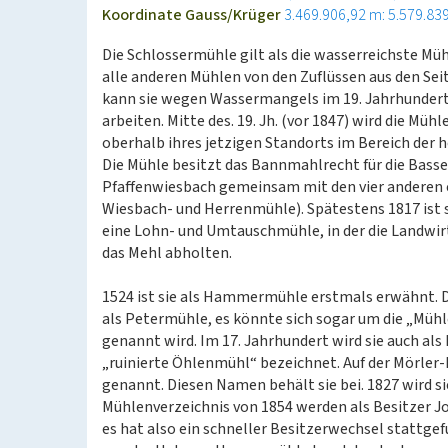
Koordinate Gauss/Krüger
3.469.906,92 m: 5.579.83
Die Schlossermühle gilt als die wasserreichste Mühl
alle anderen Mühlen von den Zuflüssen aus den Sei
kann sie wegen Wassermangels im 19. Jahrhundert
arbeiten. Mitte des. 19. Jh. (vor 1847) wird die Mühl
oberhalb ihres jetzigen Standorts im Bereich der
Die Mühle besitzt das Bannmahlrecht für die Bass
Pfaffenwiesbach gemeinsam mit den vier anderen 
Wiesbach- und Herrenmühle). Spätestens 1817 ist s
eine Lohn- und Umtauschmühle, in der die Landwirt
das Mehl abholten.
1524 ist sie als Hammermühle erstmals erwähnt. 
als Petermühle, es könnte sich sogar um die „Mühle
genannt wird. Im 17. Jahrhundert wird sie auch als
„ruinierte Öhlenmühl“ bezeichnet. Auf der Mörler
genannt. Diesen Namen behält sie bei. 1827 wird s
Mühlenverzeichnis von 1854 werden als Besitzer J
es hat also ein schneller Besitzerwechsel stattgef