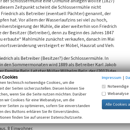
r der Schlossermühle eine Ölmühle anlegen wollte (1827)
diesem Zeitpunkt scheint die Schlossermühle nicht
Friedrich als Betreiber (eventuell Pächter) genannt, der
en hat. Vor allem der Wasserlaufzins sei viel zu hoch,
eilversteigerung der Mühle, die aber weiterhin von Friedrich
ge der Besitzer (Betreiber), denn zu Beginn des Jahres 1847
„neu erbaute“ Mahlmühle zunächst verkaufen, danach im Mai
nortsveränderung versteigert er Möbel, Hausrat und Vieh.
rich als Betreiber (Besitzer?) der Schlossermühle. In
in den Sommermonaten wird 1889 als Betreiber Karl Jakob
der Familie Belz. Letzter Müller Wilhelm Belz, der (2012) das
n Cookies
der Mühle von einer Dampfmaschine, später von einem
Impressum
|
Da
inen technisch notwendige Cookies, um die
 erfolgt von der Usa über den zu einem Weiher
Notwendige 
it der Seiten sicherzustellen. Diesen können Sie
te Walzenstuhl in Betrieb genommen. Gegen Ende des
Webanalyse
chen, wenn Sie die Seite nutzen möchten. Darüber
948 nimmt sie ihren Betrieb wieder auf. Ab Mitte der 1960er
n wir Cookies für eine Webanalyse, um die
 der 1966 in Betrieb genommenen Trocknungsanlage kann
erer Seiten zu optimieren, sofern Sie einverstanden
en. Zum Zeitpunkt der Stilllegung 1974 sind drei
ken des Buttons erklären Sie Ihr Einverständnis.
tionen finden Sie auf unserer Datenschutzseite.
us, 8 Einwohner.