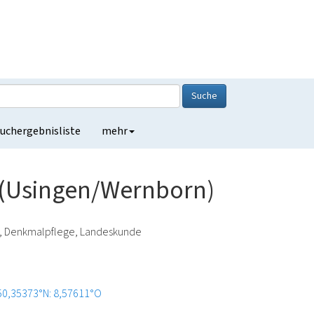
Suche
uchergebnisliste
mehr
 (Usingen/Wernborn)
ie, Denkmalpflege, Landeskunde
50,35373°N: 8,57611°O