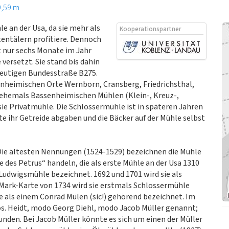
9,59 m
e an der Usa, da sie mehr als
Kooperationspartner
tentälern profitiere. Dennoch
 nur sechs Monate im Jahr
e versetzt. Sie stand bis dahin
 heutigen Bundesstraße B275.
enheimischen Orte Wernborn, Cransberg, Friedrichsthal,
ehemals Bassenheimischen Mühlen (Klein-, Kreuz-,
ie Privatmühle. Die Schlossermühle ist in späteren Jahren
e ihr Getreide abgaben und die Bäcker auf der Mühle selbst
Die ältesten Nennungen (1524-1529) bezeichnen die Mühle
 des Petrus“ handeln, die als erste Mühle an der Usa 1310
 Ludwigsmühle bezeichnet. 1692 und 1701 wird sie als
-Mark-Karte von 1734 wird sie erstmals Schlossermühle
ie als einem Conrad Mülen (sic!) gehörend bezeichnet. Im
os. Heidt, modo Georg Diehl, modo Jacob Müller genannt;
unden. Bei Jacob Müller könnte es sich um einen der Müller