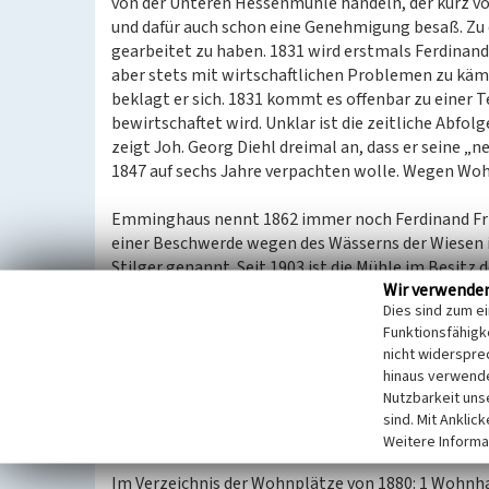
von der Unteren Hessenmühle handeln, der kurz vo
und dafür auch schon eine Genehmigung besaß. Zu 
gearbeitet zu haben. 1831 wird erstmals Ferdinand 
aber stets mit wirtschaftlichen Problemen zu kämpf
beklagt er sich. 1831 kommt es offenbar zu einer T
bewirtschaftet wird. Unklar ist die zeitliche Abfol
zeigt Joh. Georg Diehl dreimal an, dass er seine 
1847 auf sechs Jahre verpachten wolle. Wegen Woh
Emminghaus nennt 1862 immer noch Ferdinand Fried
einer Beschwerde wegen des Wässerns der Wiesen 
Stilger genannt. Seit 1903 ist die Mühle im Besitz 
Wir verwende
Haus noch bewohnt. 1940 wird der Wasserantrieb 
Dies sind zum e
Dieselaggregat unterstützt. Die Wasserversorgung
Funktionsfähigke
angestauten Mühlbach. Bereits 1939 wird der ers
nicht widerspre
Zweiten Weltkriegs liegt die Mühle still. Am 1.11.1
hinaus verwende
Jahre wird ausschließlich Roggen gemahlen. Mit
Nutzbarkeit uns
das Getreide vor der Verarbeitung getrocknet werd
sind. Mit Anklic
Walzenstühle im Einsatz.
Weitere Informa
Im Verzeichnis der Wohnplätze von 1880: 1 Wohnha