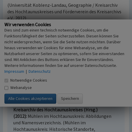
(Universität Koblenz-Landau, Geographie / Kreisarchiv
des Hochtaunuskreises und Förderverein des Kreisarchivs
e.V., 2012)
Wir verwenden Cookies
Dies sind zum einen technisch notwendige Cookies, um die
Literatur
Funktionsfähigkeit der Seiten sicherzustellen. Diesen können Sie
nicht widersprechen, wenn Sie die Seite nutzen möchten. Darüber
Kreisarchiv des Hochtaunuskreises (Hrsg.)
hinaus verwenden wir Cookies für eine Webanalyse, um die
(2012)
Mühlen im Hochtaunuskreis: Urselbach,
Nutzbarkeit unserer Seiten zu optimieren, sofern Sie einverstanden
Westerbach, Rentbach, Rombach/Liederbach,
sind. Mit Anklicken des Buttons erklären Sie Ihr Einverständnis.
Dattenbach, Emsbach, Weil, Wiesbach, Literatur-
Weitere Informationen finden Sie auf unserer Datenschutzseite.
und Abbildungsverzeichnis. (Mühlen im
Impressum
|
Datenschutz
Hochtaunuskreis: Historische Standorte,
Notwendige Cookies
Wasserläufe, Betriebe und Betreiber, eine
Webanalyse
Dokumentation - begründet von Reinhard Michel,
fortgeführt von von Ingrid Berg und Alexander
Wächtershäuser, Band 2.) Bad Homburg v.d. Höhe.
Kreisarchiv des Hochtaunuskreises (Hrsg.)
(2012)
Mühlen im Hochtaunuskreis: Abbildungen
und Namensverzeichnis. (Mühlen im
Hochtaunuskreis: Historische Standorte,