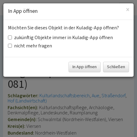
Togg
×
In App öffnen
navig
Möchten Sie dieses Objekt in der Kuladig-App öffnen?
Niederung der Boisheimer
zukünftig Objekte immer in Kuladig-App öffnen
und Dülkener Nette
nicht mehr fragen
(Kulturlandschaftsbereich
In App öffnen
Schließen
Regionalplan Düsseldorf
081)
Schlagwörter:
Kulturlandschaftsbereich
Aue
Straßendorf
Hof (Landwirtschaft)
Fachsicht(en):
Kulturlandschaftspflege, Archäologie,
Denkmalpflege, Landeskunde, Raumplanung
Gemeinde(n):
Schwalmtal (Nordrhein-Westfalen), Viersen
Kreis(e):
Viersen
Bundesland:
Nordrhein-Westfalen