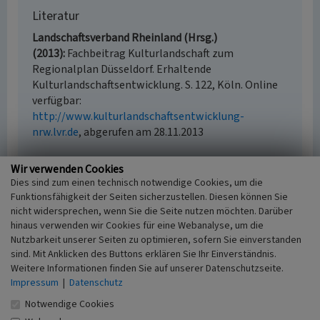
Literatur
Landschaftsverband Rheinland (Hrsg.)
(2013)
Fachbeitrag Kulturlandschaft zum
Regionalplan Düsseldorf. Erhaltende
Kulturlandschaftsentwicklung. S. 122, Köln. Online
verfügbar:
http://www.kulturlandschaftsentwicklung-
nrw.lvr.de
, abgerufen am 28.11.2013
Wir verwenden Cookies
Dies sind zum einen technisch notwendige Cookies, um die
Niederung der Boisheimer und Dülkener Nette
Funktionsfähigkeit der Seiten sicherzustellen. Diesen können Sie
(Kulturlandschaftsbereich Regionalplan
nicht widersprechen, wenn Sie die Seite nutzen möchten. Darüber
Düsseldorf 081)
hinaus verwenden wir Cookies für eine Webanalyse, um die
Nutzbarkeit unserer Seiten zu optimieren, sofern Sie einverstanden
Schlagwörter
sind. Mit Anklicken des Buttons erklären Sie Ihr Einverständnis.
Kulturlandschaftsbereich
Aue
Straßendorf
Hof
Weitere Informationen finden Sie auf unserer Datenschutzseite.
(Landwirtschaft)
Impressum
|
Datenschutz
Fachsicht(en)
Notwendige Cookies
Kulturlandschaftspflege, Archäologie,