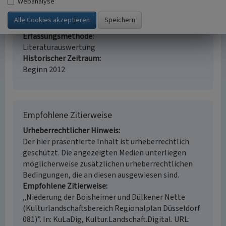
Webanalyse
Denkmalpflege, Landeskunde, Raumplanung
Erfassungsmaßstab
i.d.R. 1:25.000 (kleiner als 1:20.000)
Erfassungsmethode
Literaturauswertung
Historischer Zeitraum
Beginn 2012
Empfohlene Zitierweise
Urheberrechtlicher Hinweis
Der hier präsentierte Inhalt ist urheberrechtlich
geschützt. Die angezeigten Medien unterliegen
möglicherweise zusätzlichen urheberrechtlichen
Bedingungen, die an diesen ausgewiesen sind.
Empfohlene Zitierweise
„Niederung der Boisheimer und Dülkener Nette
(Kulturlandschaftsbereich Regionalplan Düsseldorf
081)”. In: KuLaDig, Kultur.Landschaft.Digital. URL: