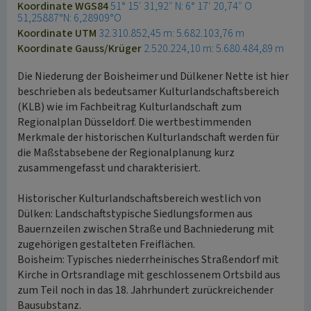
Koordinate WGS84
51° 15′ 31,92″ N: 6° 17′ 20,74″ O
51,25887°N: 6,28909°O
Koordinate UTM
32.310.852,45 m: 5.682.103,76 m
Koordinate Gauss/Krüger
2.520.224,10 m: 5.680.484,89 m
Die Niederung der Boisheimer und Dülkener Nette ist hier
beschrieben als bedeutsamer Kulturlandschaftsbereich
(KLB) wie im Fachbeitrag Kulturlandschaft zum
Regionalplan Düsseldorf. Die wertbestimmenden
Merkmale der historischen Kulturlandschaft werden für
die Maßstabsebene der Regionalplanung kurz
zusammengefasst und charakterisiert.
Historischer Kulturlandschaftsbereich westlich von
Dülken: Landschaftstypische Siedlungsformen aus
Bauernzeilen zwischen Straße und Bachniederung mit
zugehörigen gestalteten Freiflächen.
Boisheim: Typisches niederrheinisches Straßendorf mit
Kirche in Ortsrandlage mit geschlossenem Ortsbild aus
zum Teil noch in das 18. Jahrhundert zurückreichender
Bausubstanz.