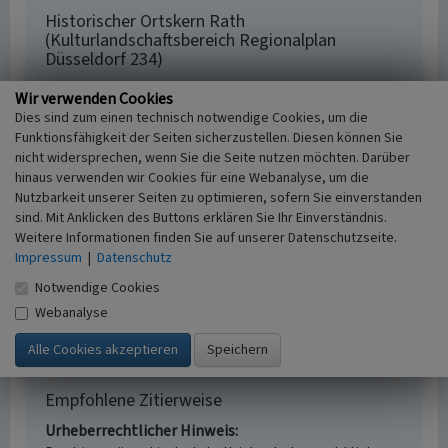
Historischer Ortskern Rath
(Kulturlandschaftsbereich Regionalplan
Düsseldorf 234)
Schlagwörter
Wir verwenden Cookies
Kulturlandschaftsbereich
Ortskern
Dies sind zum einen technisch notwendige Cookies, um die
Fachsicht(en)
Funktionsfähigkeit der Seiten sicherzustellen. Diesen können Sie
Kulturlandschaftspflege, Denkmalpflege,
nicht widersprechen, wenn Sie die Seite nutzen möchten. Darüber
Landeskunde, Raumplanung
hinaus verwenden wir Cookies für eine Webanalyse, um die
Nutzbarkeit unserer Seiten zu optimieren, sofern Sie einverstanden
Erfassungsmaßstab
sind. Mit Anklicken des Buttons erklären Sie Ihr Einverständnis.
i.d.R. 1:25.000 (kleiner als 1:20.000)
Weitere Informationen finden Sie auf unserer Datenschutzseite.
Erfassungsmethode
Impressum
|
Datenschutz
Literaturauswertung
Historischer Zeitraum
Notwendige Cookies
Beginn 2012
Webanalyse
Empfohlene Zitierweise
Urheberrechtlicher Hinweis