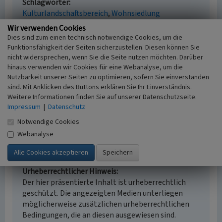
Schlagwörter
Kulturlandschaftsbereich
Wohnsiedlung
Fachsicht(en)
Wir verwenden Cookies
Kulturlandschaftspflege, Denkmalpflege,
Dies sind zum einen technisch notwendige Cookies, um die
Landeskunde, Raumplanung
Funktionsfähigkeit der Seiten sicherzustellen. Diesen können Sie
Erfassungsmaßstab
nicht widersprechen, wenn Sie die Seite nutzen möchten. Darüber
hinaus verwenden wir Cookies für eine Webanalyse, um die
i.d.R. 1:25.000 (kleiner als 1:20.000)
Nutzbarkeit unserer Seiten zu optimieren, sofern Sie einverstanden
Erfassungsmethode
sind. Mit Anklicken des Buttons erklären Sie Ihr Einverständnis.
Literaturauswertung
Weitere Informationen finden Sie auf unserer Datenschutzseite.
Historischer Zeitraum
Impressum
|
Datenschutz
Beginn 2012
Notwendige Cookies
Webanalyse
Empfohlene Zitierweise
Urheberrechtlicher Hinweis
Der hier präsentierte Inhalt ist urheberrechtlich
geschützt. Die angezeigten Medien unterliegen
möglicherweise zusätzlichen urheberrechtlichen
Bedingungen, die an diesen ausgewiesen sind.