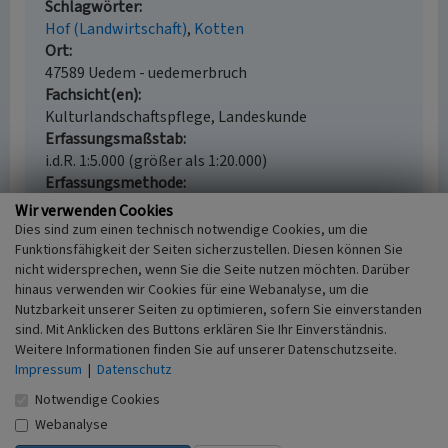
Schlagwörter
Hof (Landwirtschaft)
Kotten
Ort
47589 Uedem - uedemerbruch
Fachsicht(en)
Kulturlandschaftspflege, Landeskunde
Erfassungsmaßstab
i.d.R. 1:5.000 (größer als 1:20.000)
Erfassungsmethode
Auswertung historischer Schriften, Auswertung
Wir verwenden Cookies
historischer Karten, Auswertung historischer Fotos,
Dies sind zum einen technisch notwendige Cookies, um die
Geländebegehung/-kartierung
Funktionsfähigkeit der Seiten sicherzustellen. Diesen können Sie
nicht widersprechen, wenn Sie die Seite nutzen möchten. Darüber
Historischer Zeitraum
hinaus verwenden wir Cookies für eine Webanalyse, um die
Beginn 1700 bis 1734
Nutzbarkeit unserer Seiten zu optimieren, sofern Sie einverstanden
sind. Mit Anklicken des Buttons erklären Sie Ihr Einverständnis.
Weitere Informationen finden Sie auf unserer Datenschutzseite.
Impressum
|
Datenschutz
Empfohlene Zitierweise
Notwendige Cookies
Urheberrechtlicher Hinweis
Webanalyse
Der hier präsentierte Inhalt ist urheberrechtlich