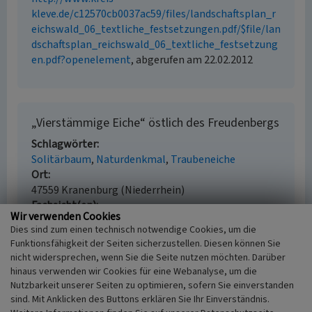
kleve.de/c12570cb0037ac59/files/landschaftsplan_r
eichswald_06_textliche_festsetzungen.pdf/$file/lan
dschaftsplan_reichswald_06_textliche_festsetzung
en.pdf?openelement
, abgerufen am 22.02.2012
„Vierstämmige Eiche“ östlich des Freudenbergs
Schlagwörter
Solitärbaum
Naturdenkmal
Traubeneiche
Ort
47559 Kranenburg (Niederrhein)
Fachsicht(en)
Wir verwenden Cookies
Kulturlandschaftspflege, Landeskunde
Dies sind zum einen technisch notwendige Cookies, um die
Erfassungsmaßstab
Funktionsfähigkeit der Seiten sicherzustellen. Diesen können Sie
i.d.R. 1:5.000 (größer als 1:20.000)
nicht widersprechen, wenn Sie die Seite nutzen möchten. Darüber
Erfassungsmethode
hinaus verwenden wir Cookies für eine Webanalyse, um die
Auswertung historischer Schriften,
Nutzbarkeit unserer Seiten zu optimieren, sofern Sie einverstanden
Literaturauswertung, Geländebegehung/-
sind. Mit Anklicken des Buttons erklären Sie Ihr Einverständnis.