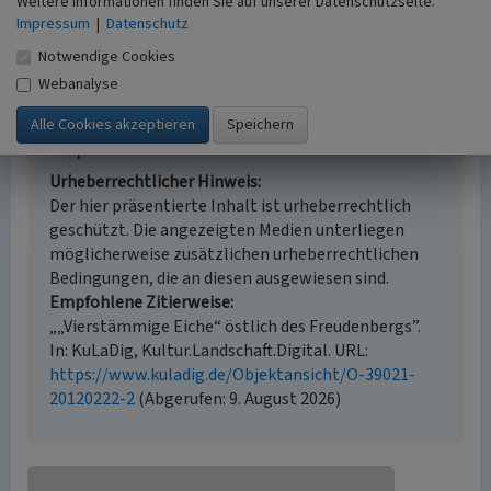
kartierung
Weitere Informationen finden Sie auf unserer Datenschutzseite.
Impressum
Historischer Zeitraum
|
Datenschutz
Beginn 1810
Notwendige Cookies
Webanalyse
Empfohlene Zitierweise
Urheberrechtlicher Hinweis
Der hier präsentierte Inhalt ist urheberrechtlich
geschützt. Die angezeigten Medien unterliegen
möglicherweise zusätzlichen urheberrechtlichen
Bedingungen, die an diesen ausgewiesen sind.
Empfohlene Zitierweise
„„Vierstämmige Eiche“ östlich des Freudenbergs”.
In: KuLaDig, Kultur.Landschaft.Digital. URL:
https://www.kuladig.de/Objektansicht/O-39021-
20120222-2
(Abgerufen: 9. August 2026)