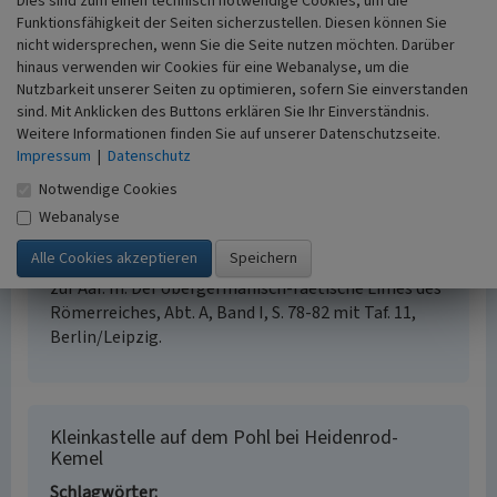
Dies sind zum einen technisch notwendige Cookies, um die
Funktionsfähigkeit der Seiten sicherzustellen. Diesen können Sie
Literatur
nicht widersprechen, wenn Sie die Seite nutzen möchten. Darüber
hinaus verwenden wir Cookies für eine Webanalyse, um die
Baatz, Dietwulf; Herrmann, Fritz-Rudolf (1989)
Die
Nutzbarkeit unserer Seiten zu optimieren, sofern Sie einverstanden
Römer in Hessen. S. 372-373 mit Abb. 318–319,
sind. Mit Anklicken des Buttons erklären Sie Ihr Einverständnis.
Stuttgart.
Weitere Informationen finden Sie auf unserer Datenschutzseite.
Becker, Thomas (2012)
1200 Jahre Kemel.
Impressum
|
Datenschutz
Führungsheft zu den archäologischen Denkmälern
Notwendige Cookies
in einem Ortsteil der Gemeinde Heidenrod,
Rheingau-Taunus-Kreis. (Archäologische Denkmäler
Webanalyse
in Hessen, 172.) Wiesbaden.
Fabricius, Ernst (1936)
Der Limes von der Lahn bis
zur Aar. In: Der obergermanisch-raetische Limes des
Römerreiches, Abt. A, Band I, S. 78-82 mit Taf. 11,
Berlin/Leipzig.
Kleinkastelle auf dem Pohl bei Heidenrod-
Kemel
Schlagwörter