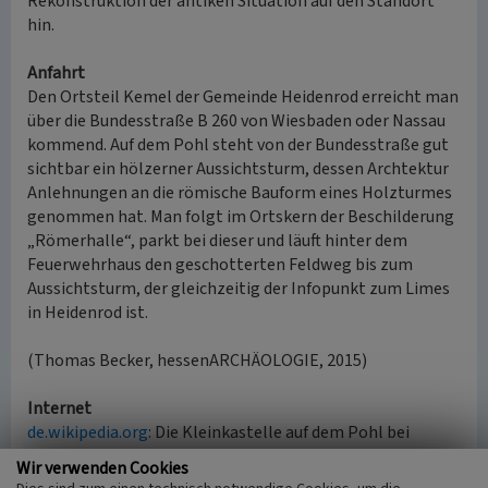
Rekonstruktion der antiken Situation auf den Standort
hin.
Anfahrt
Den Ortsteil Kemel der Gemeinde Heidenrod erreicht man
über die Bundesstraße B 260 von Wiesbaden oder Nassau
kommend. Auf dem Pohl steht von der Bundesstraße gut
sichtbar ein hölzerner Aussichtsturm, dessen Archtektur
Anlehnungen an die römische Bauform eines Holzturmes
genommen hat. Man folgt im Ortskern der Beschilderung
„Römerhalle“, parkt bei dieser und läuft hinter dem
Feuerwehrhaus den geschotterten Feldweg bis zum
Aussichtsturm, der gleichzeitig der Infopunkt zum Limes
in Heidenrod ist.
(Thomas Becker, hessenARCHÄOLOGIE, 2015)
Internet
de.wikipedia.org
: Die Kleinkastelle auf dem Pohl bei
Kemel auf Wikipedia (abgerufen 18.08.2015)
Wir verwenden Cookies