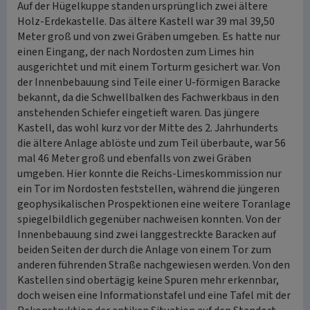
Auf der Hügelkuppe standen ursprünglich zwei ältere
Holz-Erdekastelle. Das ältere Kastell war 39 mal 39,50
Meter groß und von zwei Gräben umgeben. Es hatte nur
einen Eingang, der nach Nordosten zum Limes hin
ausgerichtet und mit einem Torturm gesichert war. Von
der Innenbebauung sind Teile einer U-förmigen Baracke
bekannt, da die Schwellbalken des Fachwerkbaus in den
anstehenden Schiefer eingetieft waren. Das jüngere
Kastell, das wohl kurz vor der Mitte des 2. Jahrhunderts
die ältere Anlage ablöste und zum Teil überbaute, war 56
mal 46 Meter groß und ebenfalls von zwei Gräben
umgeben. Hier konnte die Reichs-Limeskommission nur
ein Tor im Nordosten feststellen, während die jüngeren
geophysikalischen Prospektionen eine weitere Toranlage
spiegelbildlich gegenüber nachweisen konnten. Von der
Innenbebauung sind zwei langgestreckte Baracken auf
beiden Seiten der durch die Anlage von einem Tor zum
anderen führenden Straße nachgewiesen werden. Von den
Kastellen sind obertägig keine Spuren mehr erkennbar,
doch weisen eine Informationstafel und eine Tafel mit der