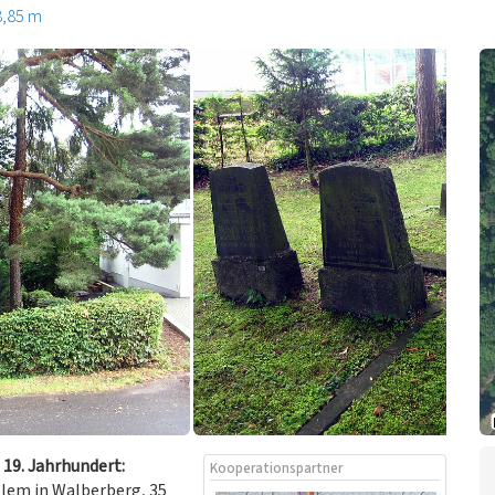
8,85 m
 19. Jahrhundert:
Kooperationspartner
llem in Walberberg, 35