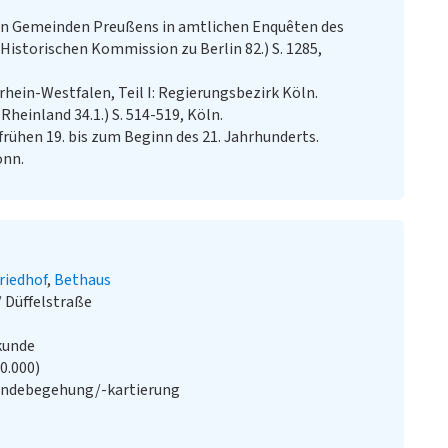
hen Gemeinden Preußens in amtlichen Enquêten des
 Historischen Kommission zu Berlin 82.) S. 1285,
rhein-Westfalen, Teil I: Regierungsbezirk Köln.
heinland 34.1.) S. 514-519, Köln.
rühen 19. bis zum Beginn des 21. Jahrhunderts.
onn.
riedhof
Bethaus
 Düffelstraße
kunde
20.000)
ändebegehung/-kartierung