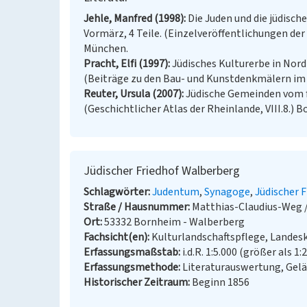
Jehle, Manfred (1998)
Die Juden und die jüdisc
Vormärz, 4 Teile. (Einzelveröffentlichungen der
München.
Pracht, Elfi (1997)
Jüdisches Kulturerbe in Nord
(Beiträge zu den Bau- und Kunstdenkmälern im R
Reuter, Ursula (2007)
Jüdische Gemeinden vom f
(Geschichtlicher Atlas der Rheinlande, VIII.8.) B
Jüdischer Friedhof Walberberg
Schlagwörter
Judentum
Synagoge
Jüdischer F
Straße / Hausnummer
Matthias-Claudius-Weg /
Ort
53332 Bornheim - Walberberg
Fachsicht(en)
Kulturlandschaftspflege, Landes
Erfassungsmaßstab
i.d.R. 1:5.000 (größer als 1:
Erfassungsmethode
Literaturauswertung, Gel
Historischer Zeitraum
Beginn 1856