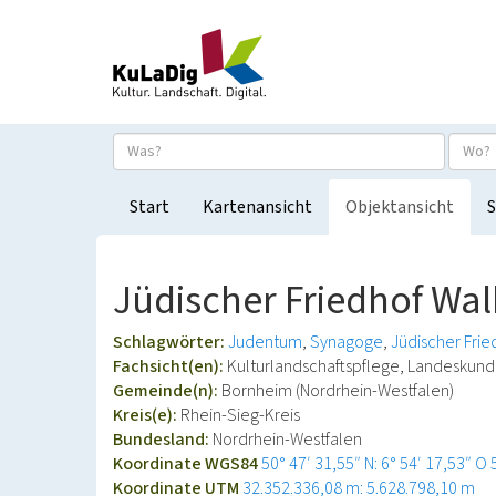
Start
Kartenansicht
Objektansicht
S
Jüdischer Friedhof Wa
Schlagwörter:
Judentum
Synagoge
Jüdischer Frie
Fachsicht(en):
Kulturlandschaftspflege, Landeskun
Gemeinde(n):
Bornheim (Nordrhein-Westfalen)
Kreis(e):
Rhein-Sieg-Kreis
Bundesland:
Nordrhein-Westfalen
Koordinate WGS84
50° 47′ 31,55″ N: 6° 54′ 17,53″ O
Koordinate UTM
32.352.336,08 m: 5.628.798,10 m