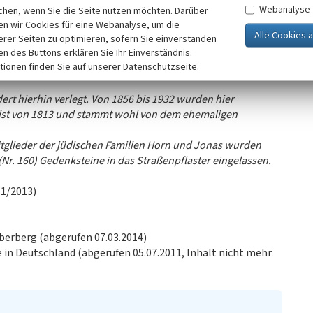
mt acht Grabsteine. Hinweisschilder auf den Friedhof
Webanalyse
chen, wenn Sie die Seite nutzen möchten. Darüber
n wir Cookies für eine Webanalyse, um die
 des Judenfriedhofs mit dem nachfolgenden Text (Begehung
erer Seiten zu optimieren, sofern Sie einverstanden
:
ken des Buttons erklären Sie Ihr Einverständnis.
tionen finden Sie auf unserer Datenschutzseite.
ert hierhin verlegt. Von 1856 bis 1932 wurden hier
 ist von 1813 und stammt wohl von dem ehemaligen
tglieder der jüdischen Familien Horn und Jonas wurden
(Nr. 160) Gedenksteine in das Straßenpflaster eingelassen.
11/2013)
berberg (abgerufen 07.03.2014)
fe in Deutschland (abgerufen 05.07.2011, Inhalt nicht mehr