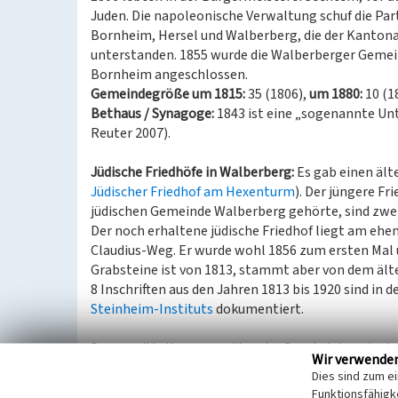
Juden. Die napoleonische Verwaltung schuf die Pa
Bornheim, Hersel und Walberberg, die der Kanton
unterstanden. 1855 wurde die Walberberger Gemei
Bornheim angeschlossen.
Gemeindegröße um 1815:
35 (1806),
um 1880:
10 (1
Bethaus / Synagoge:
1843 ist eine „sogenannte U
Reuter 2007).
Jüdische Friedhöfe in Walberberg:
Es gab einen ält
Jüdischer Friedhof am Hexenturm
). Der jüngere Fr
jüdischen Gemeinde Walberberg gehörte, sind zwe
Der noch erhaltene jüdische Friedhof liegt am e
Claudius-Weg. Er wurde wohl 1856 zum ersten Mal u
Grabsteine ist von 1813, stammt aber von dem älte
8 Inschriften aus den Jahren 1813 bis 1920 sind in
Steinheim-Instituts
dokumentiert.
Der unmittelbar gegenüber des Sportplatzes in der
Wir verwende
bestanden und von einer Hecke umgeben. Eine klei
Dies sind zum e
Funktion, so dass der sehr gepflegt wirkende Fried
Funktionsfähigke