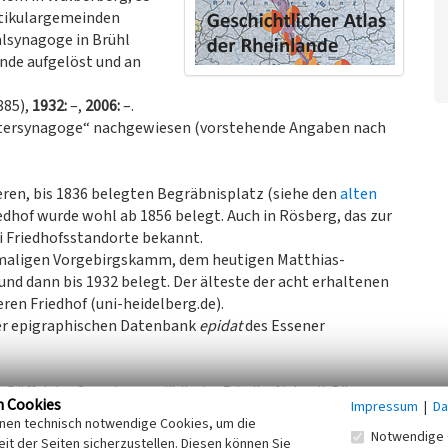
rtikulargemeinden
alsynagoge in Brühl
nde aufgelöst und an
885),
1932:
–,
2006:
–.
ntersynagoge“ nachgewiesen (vorstehende Angaben nach
eren, bis 1836 belegten Begräbnisplatz (siehe den
alten
iedhof wurde wohl ab 1856 belegt. Auch in Rösberg, das zur
i Friedhofsstandorte bekannt.
hemaligen Vorgebirgskamm, dem heutigen Matthias-
nd dann bis 1932 belegt. Der älteste der acht erhaltenen
ren Friedhof (uni-heidelberg.de).
 der epigraphischen Datenbank
epidat
des Essener
 Düffelstraße gelegene jüdische Friedhof ist mit Bäumen
n Cookies
Impressum
|
Da
ne eiserne Eingangspforte ist heute ohne wirkliche
inen technisch notwendige Cookies, um die
hof allgemein zugänglich ist.
Notwendige 
it der Seiten sicherzustellen. Diesen können Sie