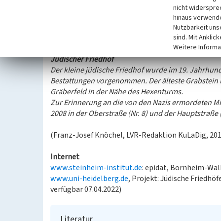
Auf dem Begräbnisplatz befinden sich noch insgesa
nicht widerspre
finden sich vor Ort nicht.
hinaus verwende
Eine Hinweistafel informiert über die Geschichte
Nutzbarkeit uns
am 26.07.2013, siehe auch Bild in der Mediengalerie)
sind. Mit Anklic
Weitere Informa
Jüdischer Friedhof
Der kleine jüdische Friedhof wurde im 19. Jahrhund
Bestattungen vorgenommen. Der älteste Grabstein
Gräberfeld in der Nähe des Hexenturms.
Zur Erinnerung an die von den Nazis ermordeten Mi
2008 in der Oberstraße (Nr. 8) und der Hauptstraße 
(Franz-Josef Knöchel, LVR-Redaktion KuLaDig, 20
Internet
www.steinheim-institut.de
: epidat, Bornheim-Wal
www.uni-heidelberg.de
, Projekt: Jüdische Friedhö
verfügbar 07.04.2022)
Literatur