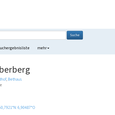
Suche
uchergebnisliste
mehr
lberberg
dhof
Bethaus
de
50,7921°N: 6,90487°O