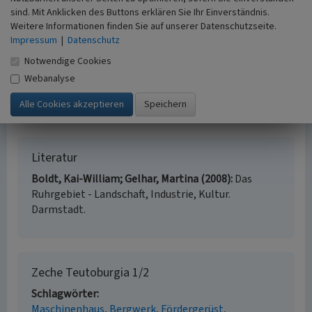
sind. Mit Anklicken des Buttons erklären Sie Ihr Einverständnis.
(Kai-William Boldt, Rheinischer Verein für Denkmalpflege
Weitere Informationen finden Sie auf unserer Datenschutzseite.
und Landschaftsschutz e.V. / LVR-Fachbereich
Impressum
|
Datenschutz
Landschaftliche Kulturpflege, 2015)
Notwendige Cookies
Webanalyse
Internet
www.route-industriekultur.de
: Kunstwald Zeche
Teutoburgia (abgerufen am 07.05.2015)
Literatur
Boldt, Kai-William; Gelhar, Martina (2008)
Das
Ruhrgebiet - Landschaft, Industrie, Kultur.
Darmstadt.
Zeche Teutoburgia 1/2
Schlagwörter
Maschinenhaus
Bergwerk
Fördergerüst