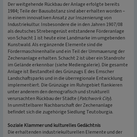
Der weitgehende Rückbau der Anlage erfolgte bereits
1984; Teile der Bausubstanz sind aber erhalten worden –
in einem innovativen Ansatz zur Inszenierung von
Industriekultur. Insbesondere die in den Jahren 1907/08
als deutsches Strebengerüst entstandene Förderanlage
von Schacht 1 ist heute eine Landmarke im umgebenden
Kunstwald. Als ergänzende Elemente sind die
Fördermaschinenhalle und ein Teil der Ummauerung der
Zechenanlage erhalten. Schacht 2 ist über ein Standrohr
im Gelände erkennbar (siehe Mediengalerie). Die gesamte
Anlage ist Bestandteil des Grünzugs E des Emscher
Landschaftsparks und in die überregionale Entwicklung
implementiert. Die Grünzüge im Ruhrgebiet flankieren
unter anderem den demografisch und strukturell
verursachten Rückbau der Städte (
Patchwork City
).
In unmittelbarer Nachbarschaft der Zechenanlage
befindet sich die zugehörige Siedlung Teutoburgia.
Soziale Klammer und kulturelles Gedächtnis
Die erhaltenden industriekulturellen Elemente und der