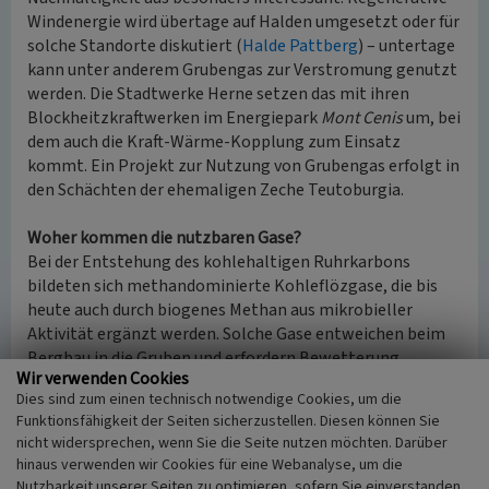
Windenergie wird übertage auf Halden umgesetzt oder für
solche Standorte diskutiert (
Halde Pattberg
) – untertage
kann unter anderem Grubengas zur Verstromung genutzt
werden. Die Stadtwerke Herne setzen das mit ihren
Blockheitzkraftwerken im Energiepark
Mont Cenis
um, bei
dem auch die Kraft-Wärme-Kopplung zum Einsatz
kommt. Ein Projekt zur Nutzung von Grubengas erfolgt in
den Schächten der ehemaligen Zeche Teutoburgia.
Woher kommen die nutzbaren Gase?
Bei der Entstehung des kohlehaltigen Ruhrkarbons
bildeten sich methandominierte Kohleflözgase, die bis
heute auch durch biogenes Methan aus mikrobieller
Aktivität ergänzt werden. Solche Gase entweichen beim
Bergbau in die Gruben und erfordern Bewetterung,
Wir verwenden Cookies
andererseits kann das Methan aus den stillgelegten
Dies sind zum einen technisch notwendige Cookies, um die
Bergwerken über Pumpanlagen abgesaugt und weiter
Funktionsfähigkeit der Seiten sicherzustellen. Diesen können Sie
verwendet werden (
coalmine methane
, CMM). Das
nicht widersprechen, wenn Sie die Seite nutzen möchten. Darüber
wiederum ermöglicht nach einer Zertifizierung die
hinaus verwenden wir Cookies für eine Webanalyse, um die
Nutzung im EU-Emissionshandel.
Nutzbarkeit unserer Seiten zu optimieren, sofern Sie einverstanden