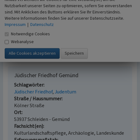
Nordrhein-Westfalen, Teil I: Regierungsbezirk Köln.
Nutzbarkeit unserer Seiten zu optimieren, sofern Sie einverstanden
sind. Mit Anklicken des Buttons erklären Sie Ihr Einverständnis.
(Beiträge zu den Bau- und Kunstdenkmälern im
Weitere Informationen finden Sie auf unserer Datenschutzseite.
Rheinland 34.1.) S. 373-378, Köln.
Impressum
|
Datenschutz
Reuter, Ursula (2007)
Jüdische Gemeinden vom
frühen 19. bis zum Beginn des 21. Jahrhunderts.
Notwendige Cookies
(Geschichtlicher Atlas der Rheinlande, VIII.8.) S. 43,
Webanalyse
Bonn.
Jüdischer Friedhof Gemünd
Schlagwörter
Jüdischer Friedhof
Judentum
Straße / Hausnummer
Kölner Straße
Ort
53937 Schleiden - Gemünd
Fachsicht(en)
Kulturlandschaftspflege, Archäologie, Landeskunde