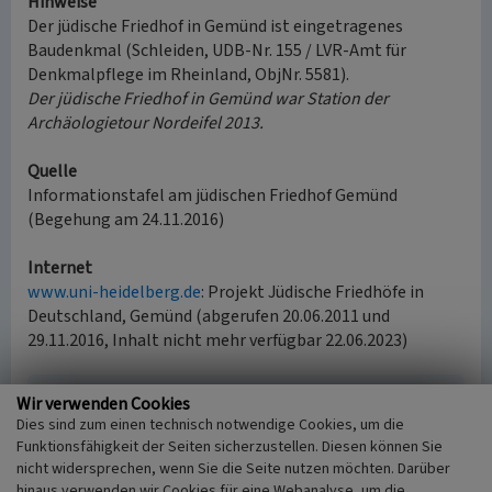
Hinweise
Der jüdische Friedhof in Gemünd ist eingetragenes
Baudenkmal (Schleiden, UDB-Nr. 155 / LVR-Amt für
Denkmalpflege im Rheinland, ObjNr. 5581).
Der jüdische Friedhof in Gemünd war Station der
Archäologietour Nordeifel 2013.
Quelle
Informationstafel am jüdischen Friedhof Gemünd
(Begehung am 24.11.2016)
Internet
www.uni-heidelberg.de
: Projekt Jüdische Friedhöfe in
Deutschland, Gemünd (abgerufen 20.06.2011 und
29.11.2016, Inhalt nicht mehr verfügbar 22.06.2023)
Wir verwenden Cookies
Literatur
Dies sind zum einen technisch notwendige Cookies, um die
Neu, Peter (1979)
Gemünd. (Rheinischer
Funktionsfähigkeit der Seiten sicherzustellen. Diesen können Sie
Städteatlas, Lieferung V, Nr. 28.) S. 3f., Köln u. Bonn.
nicht widersprechen, wenn Sie die Seite nutzen möchten. Darüber
Pracht, Elfi (1997)
Jüdisches Kulturerbe in
hinaus verwenden wir Cookies für eine Webanalyse, um die