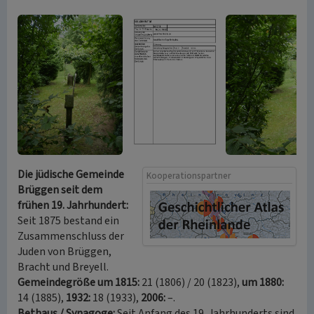
Die jüdische Gemeinde
Kooperationspartner
Brüggen seit dem
frühen 19. Jahrhundert:
Seit 1875 bestand ein
Zusammenschluss der
Juden von Brüggen,
Bracht und Breyell.
Gemeindegröße um 1815:
21 (1806) / 20 (1823),
um 1880:
14 (1885),
1932:
18 (1933),
2006:
–.
Bethaus / Synagoge:
Seit Anfang des 19. Jahrhunderts sind