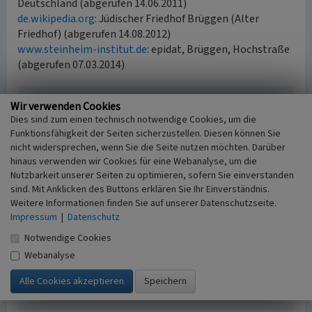
Deutschland (abgerufen 14.06.2011)
de.wikipedia.org
: Jüdischer Friedhof Brüggen (Alter
Friedhof) (abgerufen 14.08.2012)
www.steinheim-institut.de
: epidat, Brüggen, Hochstraße
(abgerufen 07.03.2014)
Literatur
Wir verwenden Cookies
Dies sind zum einen technisch notwendige Cookies, um die
Nabrings, Arie (1994)
Brüggen. (Rheinischer
Funktionsfähigkeit der Seiten sicherzustellen. Diesen können Sie
Städteatlas, Lieferung XI, Nr. 58.) S. 3 u. 8, Köln.
nicht widersprechen, wenn Sie die Seite nutzen möchten. Darüber
Pracht-Jörns, Elfi (2000)
Jüdisches Kulturerbe in
hinaus verwenden wir Cookies für eine Webanalyse, um die
Nordrhein-Westfalen, Teil II: Regierungsbezirk
Nutzbarkeit unserer Seiten zu optimieren, sofern Sie einverstanden
Düsseldorf. (Beiträge zu den Bau- und
sind. Mit Anklicken des Buttons erklären Sie Ihr Einverständnis.
Weitere Informationen finden Sie auf unserer Datenschutzseite.
Kunstdenkmälern im Rheinland 34.2.) S. 528-531,
Impressum
|
Datenschutz
Köln.
Reuter, Ursula (2007)
Jüdische Gemeinden vom
Notwendige Cookies
frühen 19. bis zum Beginn des 21. Jahrhunderts.
Webanalyse
(Geschichtlicher Atlas der Rheinlande, VIII.8.) S. 31,
Bonn.