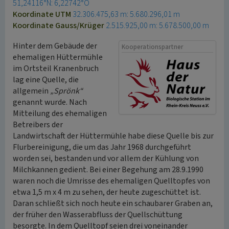
51,24116°N: 6,22742°O
Koordinate UTM
32.306.475,63 m: 5.680.296,01 m
Koordinate Gauss/Krüger
2.515.925,00 m: 5.678.500,00 m
Hinter dem Gebäude der
Kooperationspartner
ehemaligen Hüttermühle
im Ortsteil Kranenbruch
lag eine Quelle, die
allgemein
„Sprönk“
genannt wurde. Nach
Mitteilung des ehemaligen
Betreibers der
Landwirtschaft der Hüttermühle habe diese Quelle bis zur
Flurbereinigung, die um das Jahr 1968 durchgeführt
worden sei, bestanden und vor allem der Kühlung von
Milchkannen gedient. Bei einer Begehung am 28.9.1990
waren noch die Umrisse des ehemaligen Quelltopfes von
etwa 1,5 m x 4 m zu sehen, der heute zugeschüttet ist.
Daran schließt sich noch heute ein schaubarer Graben an,
der früher den Wasserabfluss der Quellschüttung
besorgte. In dem Quelltopf seien drei voneinander