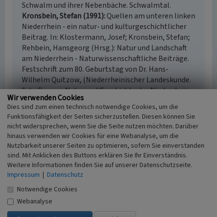
Schwalm und ihrer Nebenbäche. Schwalmtal.
Kronsbein, Stefan (1991)
Quellen am unteren linken
Niederrhein - ein natur- und kulturgeschichtlicher
Beitrag. In: Klostermann, Josef; Kronsbein, Stefan;
Rehbein, Hansgeorg (Hrsg.): Natur und Landschaft
am Niederrhein - Naturwissenschaftliche Beiträge.
Festschrift zum 80. Geburtstag von Dr. Hans-
Wilhelm Quitzow, (Niederrheinischer Landeskunde.
Schriften zur Natur und Geschichte des Niederrheins,
Wir verwenden Cookies
Band X.) S. 349-429. Krefeld.
Dies sind zum einen technisch notwendige Cookies, um die
Vogt, Hans / Verein Niederrhein e.V. (Hrsg.)
Funktionsfähigkeit der Seiten sicherzustellen. Diesen können Sie
(1998)
Niederrheinischer Wassermühlenführer.
nicht widersprechen, wenn Sie die Seite nutzen möchten. Darüber
Krefeld.
hinaus verwenden wir Cookies für eine Webanalyse, um die
Nutzbarkeit unserer Seiten zu optimieren, sofern Sie einverstanden
sind. Mit Anklicken des Buttons erklären Sie Ihr Einverständnis.
Weitere Informationen finden Sie auf unserer Datenschutzseite.
Impressum
|
Datenschutz
Quelle an der Hüttermühle in Kranenbruch,
Gemeinde Schwalmtal. Kreis Viersen
Notwendige Cookies
Schlagwörter
Webanalyse
Quelle (Gewässer)