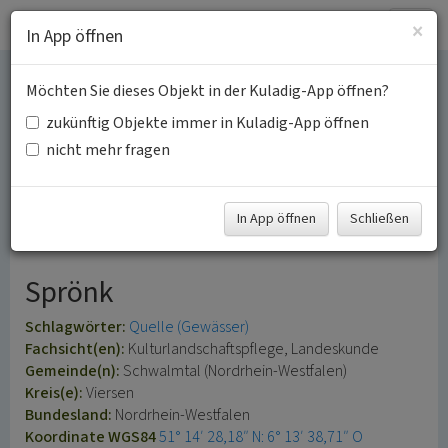
Togg
×
In App öffnen
navig
Möchten Sie dieses Objekt in der Kuladig-App öffnen?
Quelle an der
zukünftig Objekte immer in Kuladig-App öffnen
Hüttermühle in
nicht mehr fragen
Kranenbruch, Gemeinde
In App öffnen
Schließen
Schwalmtal. Kreis Viersen
Sprönk
Schlagwörter:
Quelle (Gewässer)
Fachsicht(en):
Kulturlandschaftspflege, Landeskunde
Gemeinde(n):
Schwalmtal (Nordrhein-Westfalen)
Kreis(e):
Viersen
Bundesland:
Nordrhein-Westfalen
Koordinate WGS84
51° 14′ 28,18″ N: 6° 13′ 38,71″ O