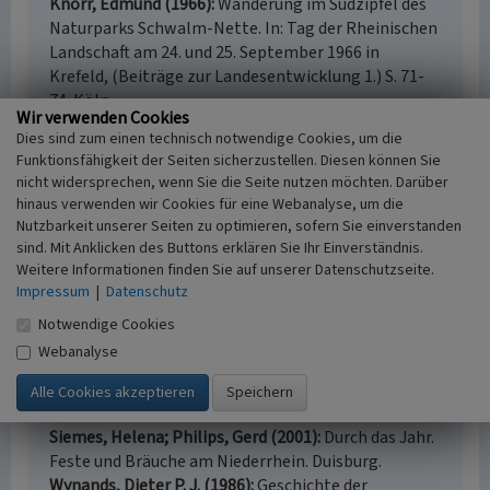
Knorr, Edmund (1966)
Wanderung im Südzipfel des
Naturparks Schwalm-Nette. In: Tag der Rheinischen
Landschaft am 24. und 25. September 1966 in
Krefeld, (Beiträge zur Landesentwicklung 1.) S. 71-
74. Köln.
Wir verwenden Cookies
Knorr, Edmund (1934)
Sommerfahrten der Aachener
Dies sind zum einen technisch notwendige Cookies, um die
Bezirksstelle für staatl. Naturschutz durch das Land
Funktionsfähigkeit der Seiten sicherzustellen. Diesen können Sie
an der Schwalm. In: Rheinische Heimatpflege 6, Heft
nicht widersprechen, wenn Sie die Seite nutzen möchten. Darüber
4, S. 351-353. Düsseldorf.
hinaus verwenden wir Cookies für eine Webanalyse, um die
Kronsbein, Stefan (1991)
Quellen am unteren linken
Nutzbarkeit unserer Seiten zu optimieren, sofern Sie einverstanden
Niederrhein - ein natur- und kulturgeschichtlicher
sind. Mit Anklicken des Buttons erklären Sie Ihr Einverständnis.
Beitrag. In: Klostermann, Josef; Kronsbein, Stefan;
Weitere Informationen finden Sie auf unserer Datenschutzseite.
Impressum
Rehbein, Hansgeorg (Hrsg.): Natur und Landschaft
|
Datenschutz
am Niederrhein - Naturwissenschaftliche Beiträge.
Notwendige Cookies
Festschrift zum 80. Geburtstag von Dr. Hans-
Webanalyse
Wilhelm Quitzow, (Niederrheinischer Landeskunde.
Schriften zur Natur und Geschichte des Niederrheins,
Band X.) S. 349-429. Krefeld.
Siemes, Helena; Philips, Gerd (2001)
Durch das Jahr.
Feste und Bräuche am Niederrhein. Duisburg.
Wynands, Dieter P. J. (1986)
Geschichte der