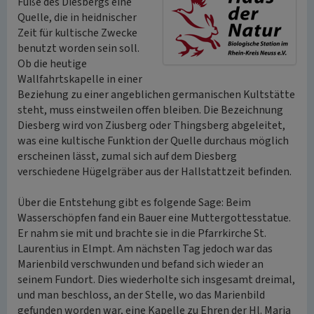
Fuße des Diesbergs eine
Quelle, die in heidnischer
Zeit für kultische Zwecke
benutzt worden sein soll.
Ob die heutige
Wallfahrtskapelle in einer
Beziehung zu einer angeblichen germanischen Kultstätte
steht, muss einstweilen offen bleiben. Die Bezeichnung
Diesberg wird von Ziusberg oder Thingsberg abgeleitet,
was eine kultische Funktion der Quelle durchaus möglich
erscheinen lässt, zumal sich auf dem Diesberg
verschiedene Hügelgräber aus der Hallstattzeit befinden.
Über die Entstehung gibt es folgende Sage: Beim
Wasserschöpfen fand ein Bauer eine Muttergottesstatue.
Er nahm sie mit und brachte sie in die Pfarrkirche St.
Laurentius in Elmpt. Am nächsten Tag jedoch war das
Marienbild verschwunden und befand sich wieder an
seinem Fundort. Dies wiederholte sich insgesamt dreimal,
und man beschloss, an der Stelle, wo das Marienbild
gefunden worden war, eine Kapelle zu Ehren der Hl. Maria